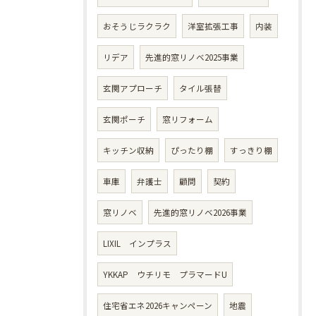
おそうじラクラク
洋室拡張工事
内装
リデア
先進的窓リノベ2025事業
玄関アプローチ
タイル張替
玄関ポーチ
窓リフォーム
キッチン収納
ぴったり棚
すっきり棚
車庫
弁護士
顧問
契約
窓リノベ
先進的窓リノベ2026事業
LIXIL インプラス
YKKAP ウチリモ プラマードU
住宅省エネ2026キャンペーン
地震