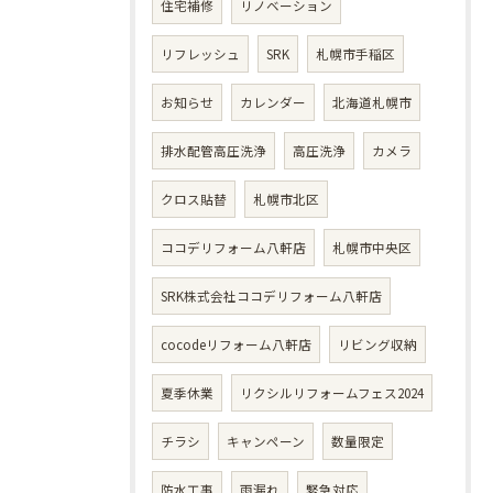
住宅補修
リノベーション
リフレッシュ
SRK
札幌市手稲区
お知らせ
カレンダー
北海道札幌市
排水配管高圧洗浄
高圧洗浄
カメラ
クロス貼替
札幌市北区
ココデリフォーム八軒店
札幌市中央区
SRK株式会社ココデリフォーム八軒店
cocodeリフォーム八軒店
リビング収納
夏季休業
リクシルリフォームフェス2024
チラシ
キャンペーン
数量限定
防水工事
雨漏れ
緊急対応