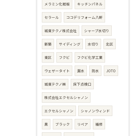
メラミン化粧板
キッチンパネル
セラール
ココデリフォーム八軒
城東テクノ株式会社
シャープ水切り
新築
サイディング
水切り
北区
東区
フクビ
フクビ化学工業
ウェザータイト
漏水
防水
JOTO
城東テクノ㈱
床下点検口
株式会社エクセルシャノン
エクセルシャノン
シャノンウィンド
黒
ブラック
リペア
補修