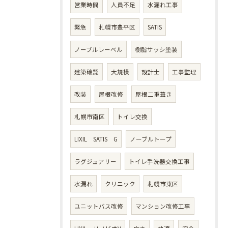
営業時間
人員不足
水漏れ工事
緊急
札幌市豊平区
SATIS
ノーブルレーベル
樹脂サッシ塗装
建築確認
大規模
設計士
工事監理
改装
屋根改修
屋根二重葺き
札幌市南区
トイレ交換
LIXIL SATIS G
ノーブルトープ
ラグジュアリー
トイレ手洗器交換工事
水漏れ
クリニック
札幌市東区
ユニットバス改修
マンション改修工事