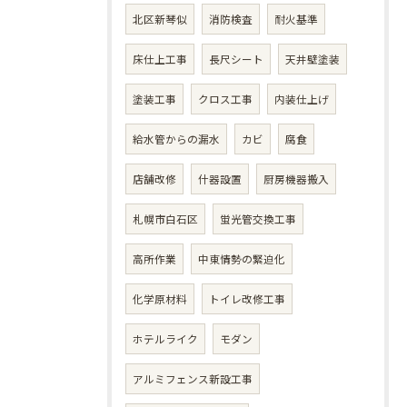
北区新琴似
消防検査
耐火基準
床仕上工事
長尺シート
天井壁塗装
塗装工事
クロス工事
内装仕上げ
給水管からの漏水
カビ
腐食
店舗改修
什器設置
厨房機器搬入
札幌市白石区
蛍光管交換工事
高所作業
中東情勢の緊迫化
化学原材料
トイレ改修工事
ホテルライク
モダン
アルミフェンス新設工事