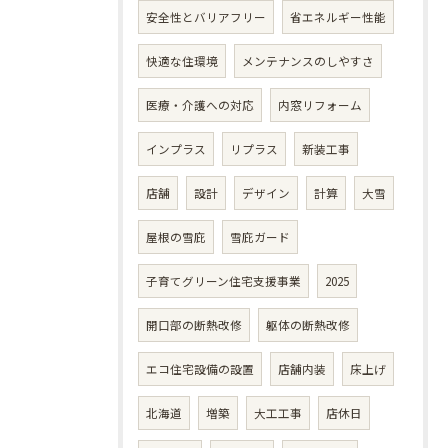
安全性とバリアフリー
省エネルギー性能
快適な住環境
メンテナンスのしやすさ
医療・介護への対応
内窓リフォーム
インプラス
リプラス
新装工事
店舗
設計
デザイン
計算
大雪
屋根の雪庇
雪庇ガード
子育てグリーン住宅支援事業
2025
開口部の断熱改修
躯体の断熱改修
エコ住宅設備の設置
店舗内装
床上げ
北海道
増築
大工工事
店休日