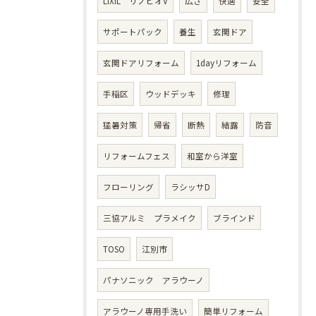
LIXIL リノビオV
広さ
快適
安全
サポートパック
養生
玄関ドア
玄関ドアリフォーム
1dayリフォーム
手稲区
ウッドデッキ
修理
猛暑対策
帰省
断熱
結露
防音
リフォームフェス
和室から洋室
フローリング
ラシッサD
三協アルミ プラメイク
ブラインド
TOSO
江別市
パナソニック アラウーノ
アラウーノ専用手洗い
簡単リフォーム