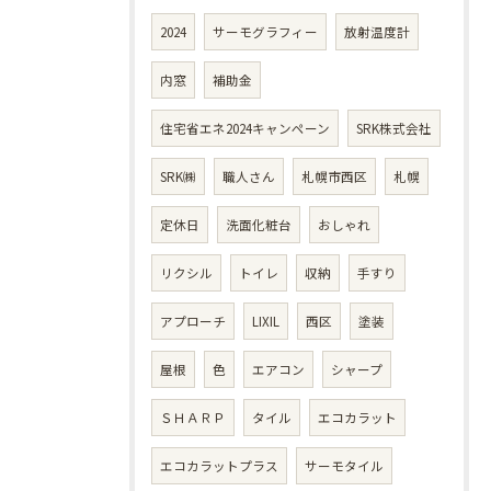
2024
サーモグラフィー
放射温度計
内窓
補助金
住宅省エネ2024キャンペーン
SRK株式会社
SRK㈱
職人さん
札幌市西区
札幌
定休日
洗面化粧台
おしゃれ
リクシル
トイレ
収納
手すり
アプローチ
LIXIL
西区
塗装
屋根
色
エアコン
シャープ
ＳＨＡＲＰ
タイル
エコカラット
エコカラットプラス
サーモタイル