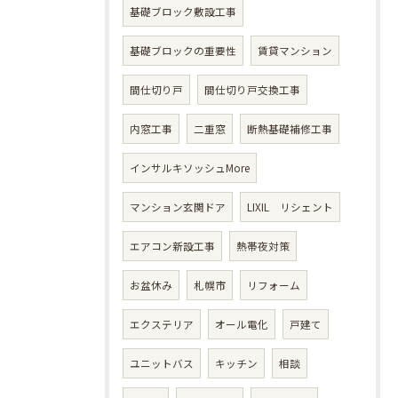
基礎ブロック敷設工事
基礎ブロックの重要性
賃貸マンション
間仕切り戸
間仕切り戸交換工事
内窓工事
二重窓
断熱基礎補修工事
インサルキソッシュMore
マンション玄関ドア
LIXIL リシェント
エアコン新設工事
熱帯夜対策
お盆休み
札幌市
リフォーム
エクステリア
オール電化
戸建て
ユニットバス
キッチン
相談