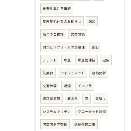
後発地震注意情報
年末年始休業のお知らせ
2026
新年のご挨拶
営業開始
対策とリフォームの重要性
復旧
テナント
水道
水道管凍結
破裂
洗面台
ウォシュレット
設備更新
交通渋滞
遅延
インフラ
温度差実感
底冷え
春
雪解け
システムキッチン
クローゼット改修
内玄関ドア交換
店舗改修工事