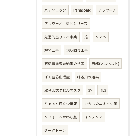
パナソニック
Panasonic
アラウーノ
アラウーノ S160シリーズ
先進的窓リノベ事業
窓
リノベ
解体工事
現状回復工事
石綿事前調査結果の掲示
石綿(アスベスト)
ばく露防止措置
呼吸用保護具
取替え式防じんマスク
3M
RL3
ちょっと役立つ情報
おうちのニオイ対策
リフォームかわら版
インテリア
ダークトーン