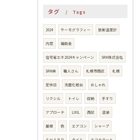
タグ
Tags
2024
サーモグラフィー
放射温度計
内窓
補助金
住宅省エネ2024キャンペーン
SRK株式会社
SRK㈱
職人さん
札幌市西区
札幌
定休日
洗面化粧台
おしゃれ
リクシル
トイレ
収納
手すり
アプローチ
LIXIL
西区
塗装
屋根
色
エアコン
シャープ
ＳＨＡＲＰ
タイル
エコカラット