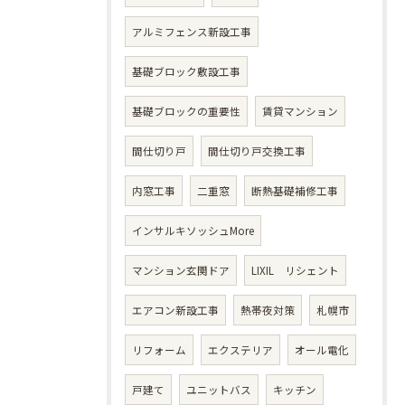
アルミフェンス新設工事
基礎ブロック敷設工事
基礎ブロックの重要性
賃貸マンション
間仕切り戸
間仕切り戸交換工事
内窓工事
二重窓
断熱基礎補修工事
インサルキソッシュMore
マンション玄関ドア
LIXIL リシェント
エアコン新設工事
熱帯夜対策
札幌市
リフォーム
エクステリア
オール電化
戸建て
ユニットバス
キッチン