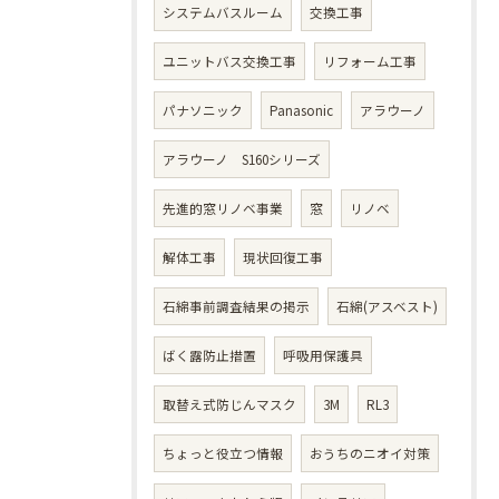
システムバスルーム
交換工事
ユニットバス交換工事
リフォーム工事
パナソニック
Panasonic
アラウーノ
アラウーノ S160シリーズ
先進的窓リノベ事業
窓
リノベ
解体工事
現状回復工事
石綿事前調査結果の掲示
石綿(アスベスト)
ばく露防止措置
呼吸用保護具
取替え式防じんマスク
3M
RL3
ちょっと役立つ情報
おうちのニオイ対策