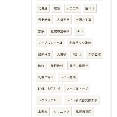
北海道
増築
大工工事
店休日
営業時間
人員不足
水漏れ工事
緊急
札幌市豊平区
SATIS
ノーブルレーベル
樹脂サッシ塗装
建築確認
大規模
設計士
工事監理
改装
屋根改修
屋根二重葺き
札幌市南区
トイレ交換
LIXIL SATIS G
ノーブルトープ
ラグジュアリー
トイレ手洗器交換工事
水漏れ
クリニック
札幌市東区