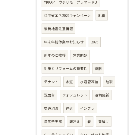
YKKAP ウチリモ プラマードU
住宅省エネ2026キャンペーン
地震
後発地震注意情報
年末年始休業のお知らせ
2026
新年のご挨拶
営業開始
対策とリフォームの重要性
復旧
テナント
水道
水道管凍結
破裂
洗面台
ウォシュレット
設備更新
交通渋滞
遅延
インフラ
温度差実感
底冷え
春
雪解け
システムキッチン
クローゼット改修