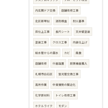
内玄関ドア交換
店舗改修工事
北区新琴似
消防検査
耐火基準
床仕上工事
長尺シート
天井壁塗装
塗装工事
クロス工事
内装仕上げ
給水管からの漏水
カビ
腐食
店舗改修
什器設置
厨房機器搬入
札幌市白石区
蛍光管交換工事
高所作業
中東情勢の緊迫化
化学原材料
トイレ改修工事
ホテルライク
モダン