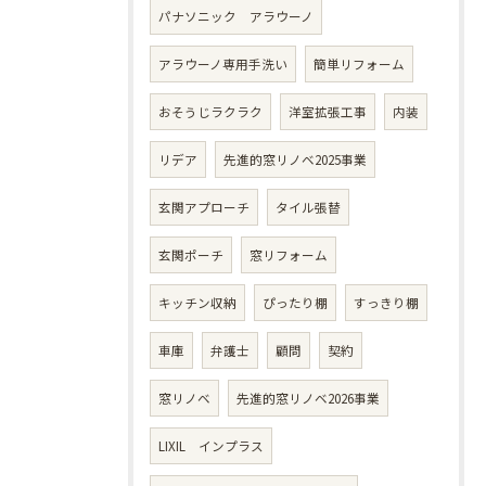
パナソニック アラウーノ
アラウーノ専用手洗い
簡単リフォーム
おそうじラクラク
洋室拡張工事
内装
リデア
先進的窓リノベ2025事業
玄関アプローチ
タイル張替
玄関ポーチ
窓リフォーム
キッチン収納
ぴったり棚
すっきり棚
車庫
弁護士
顧問
契約
窓リノベ
先進的窓リノベ2026事業
LIXIL インプラス