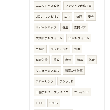
ユニットバス改修
マンション改修工事
LIXIL リノビオV
広さ
快適
安全
サポートパック
養生
玄関ドア
玄関ドアリフォーム
1dayリフォーム
手稲区
ウッドデッキ
修理
猛暑対策
帰省
断熱
結露
防音
リフォームフェス
和室から洋室
フローリング
ラシッサD
三協アルミ プラメイク
ブラインド
TOSO
江別市