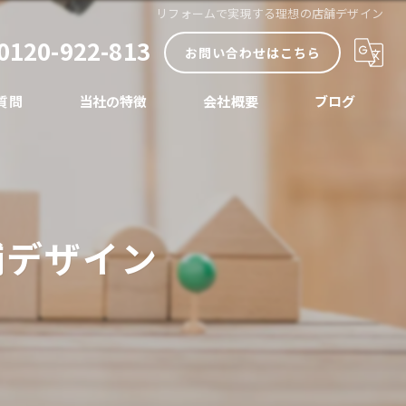
リフォームで実現する理想の店舗デザイン
0120-922-813
お問い合わせはこちら
質問
当社の特徴
会社概要
ブログ
内装
コラム
外装
舗デザイン
リノベーション
店舗
水まわり