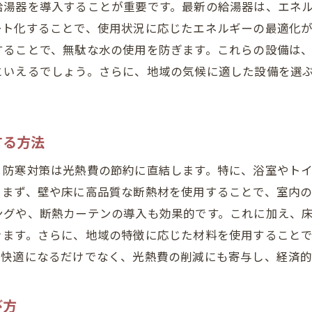
給湯器を導入することが重要です。最新の給湯器は、エネ
水廻りにおける革新的なデザインとその効果
ート化することで、使用状況に応じたエネルギーの最適化
快適性と機能性を両立させる最新リフォーム事例
することで、無駄な水の使用を防ぎます。これらの設備は
札幌市における未来型水廻りリフォームの可能性
といえるでしょう。さらに、地域の気候に適した設備を選
りリフォームで理想の札幌市生活を実現するためのステッ
理想の水廻りを実現するための計画立案
札幌市の生活に合わせたリフォームプランの作成方法
する方法
効果的な業者選びのポイントと注意点
、防寒対策は光熱費の節約に直結します。特に、浴室やト
リフォームの進行をスムーズにするためのガイド
。まず、壁や床に高品質な断熱材を使用することで、室内
成功するための札幌市特有の水廻りリフォーム戦略
ングや、断熱カーテンの導入も効果的です。これに加え、
きます。さらに、地域の特徴に応じた材料を使用すること
理想の住まいを形にするためのステップバイステップガイ
り快適になるだけでなく、光熱費の削減にも寄与し、経済
市の水廻りリフォームで厳しい冬を迎える準備を整えよう
冬に備えるための水廻り防寒対策の基本
び方
札幌市での冬を乗り切るためのリフォームアイデア