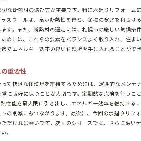
適切な断熱材の選び方が重要です。特に水廻りリフォーム
光熱費を抑えるための省エネ対策とその実践法
グラスウールは、高い断熱性を持ち、冬場の寒さを和らげ
札幌市の厳しい冬に対応するための設備選定
します。また、断熱材の選定には、札幌市の厳しい気候条
冬の寒さを和らげるための断熱工事計画
るためには、これらの要素をバランスよく取り入れ、住ま
水廻りの防寒対策で快適な冬の暮らしを実現
快適でエネルギー効率の良い住環境を手に入れることがで
で快適な水廻りを札幌市で実現するためのリフォーム術
環境に優しい水廻りリフォームの提案
スの重要性
札幌市でのエコな設備選びとその効果
たって快適な住環境を維持するためには、定期的なメンテ
持続可能な生活を目指したリフォームプラン
を常に良好に保つことが大切です。定期的な点検を行うこ
エコフレンドリーな水廻りを実現するためのヒント
断熱性能を最大限に引き出し、エネルギー効率を維持する
札幌市でのエネルギー効率に優れた設備の導入
ストの削減にもつながります。最後に、今回の水廻りリフ
環境負荷を減らしながら快適性を高めるリフォーム
いただければ幸いです。次回のシリーズでは、さらに深い
目も機能も妥協しない水廻りリフォームが札幌市の生活を
さい。