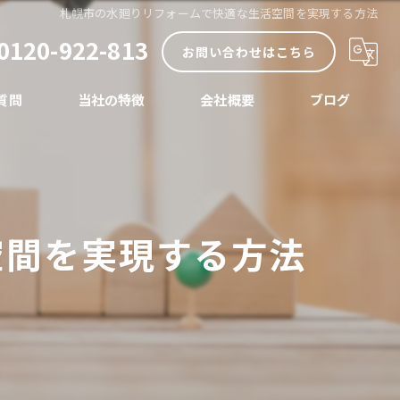
札幌市の水廻りリフォームで快適な生活空間を実現する方法
0120-922-813
お問い合わせはこちら
質問
当社の特徴
会社概要
ブログ
内装
コラム
外装
空間を実現する方法
リノベーション
店舗
水まわり