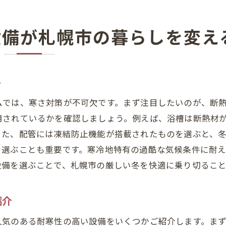
デザイン性と機能性を両立させた水廻りリフォーム
札幌市でのインテリア重視の水廻り改修事例
設備が札幌市の暮らしを変え
美しいデザインと高機能を追求するリフォーム法
見た目にこだわる札幌市の水廻りリフォームのポイント
デザインと実用性を兼ね備えた設備の選び方
ト
札幌市の生活を豊かにするためのリフォーム戦略
ムでは、寒さ対策が不可欠です。まず注目したいのが、断
用されているかを確認しましょう。例えば、浴槽は断熱材
また、配管には凍結防止機能が搭載されたものを選ぶと、
を選ぶことも重要です。寒冷地特有の過酷な気候条件に耐
設備を選ぶことで、札幌市の厳しい冬を快適に乗り切るこ
紹介
人気のある耐寒性の高い設備をいくつかご紹介します。ま