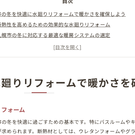
目次
市の冬を快適に水廻りリフォームで暖かさを確保しよう
断熱性を高めるための効果的な水廻りリフォーム
札幌市の冬に対応する最適な暖房システムの選定
エネルギー効率を向上させるための設備アップグレード
水廻りの防寒対策で冬の光熱費を節約する方法
快適な札幌市生活のための断熱材の選び方
長期間の暖かさを実現するメンテナンスの重要性
水廻りリフォームで暖かさを
性抜群の水廻り設備が札幌市の暮らしを変える
寒冷地仕様の水廻り設備の選択ポイント
リフォーム
札幌市で人気の耐寒性高い水廻り設備紹介
防寒対策が施された最新技術の便器やシャワー
市の冬を快適に過ごすための基本です。特にバスルームや
耐久性を考慮したキッチン設備の選び方
が求められます。断熱材としては、ウレタンフォームやグ