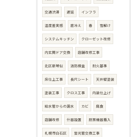
交通渋滞
遅延
インフラ
温度差実感
底冷え
春
雪解け
システムキッチン
クローゼット改修
内玄関ドア交換
店舗改修工事
北区新琴似
消防検査
耐火基準
床仕上工事
長尺シート
天井壁塗装
塗装工事
クロス工事
内装仕上げ
給水管からの漏水
カビ
腐食
店舗改修
什器設置
厨房機器搬入
札幌市白石区
蛍光管交換工事