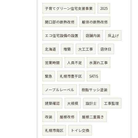
子育てグリーン住宅支援事業
2025
開口部の断熱改修
躯体の断熱改修
エコ住宅設備の設置
店舗内装
床上げ
北海道
増築
大工工事
店休日
営業時間
人員不足
水漏れ工事
緊急
札幌市豊平区
SATIS
ノーブルレーベル
樹脂サッシ塗装
建築確認
大規模
設計士
工事監理
改装
屋根改修
屋根二重葺き
札幌市南区
トイレ交換