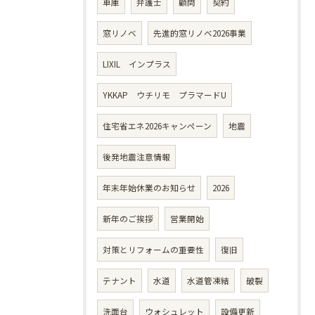
車庫
弁護士
顧問
契約
窓リノベ
先進的窓リノベ2026事業
LIXIL インプラス
YKKAP ウチリモ プラマードU
住宅省エネ2026キャンペーン
地震
後発地震注意情報
年末年始休業のお知らせ
2026
新年のご挨拶
営業開始
対策とリフォームの重要性
復旧
テナント
水道
水道管凍結
破裂
洗面台
ウォシュレット
設備更新