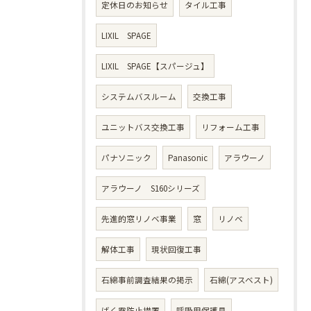
定休日のお知らせ
タイル工事
LIXIL SPAGE
LIXIL SPAGE【スパージュ】
システムバスルーム
交換工事
ユニットバス交換工事
リフォーム工事
パナソニック
Panasonic
アラウーノ
アラウーノ S160シリーズ
先進的窓リノベ事業
窓
リノベ
解体工事
現状回復工事
石綿事前調査結果の掲示
石綿(アスベスト)
ばく露防止措置
呼吸用保護具