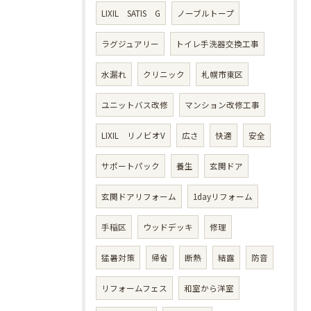
LIXIL SATIS G
ノーブルトープ
ラグジュアリー
トイレ手洗器交換工事
水漏れ
クリニック
札幌市東区
ユニットバス改修
マンション改修工事
LIXIL リノビオV
広さ
快適
安全
サポートパック
養生
玄関ドア
玄関ドアリフォーム
1dayリフォーム
手稲区
ウッドデッキ
修理
猛暑対策
帰省
断熱
結露
防音
リフォームフェス
和室から洋室