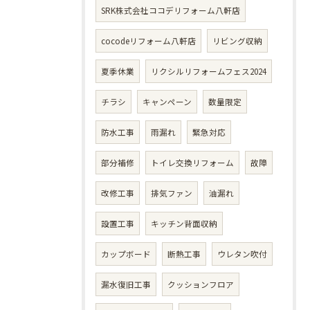
SRK株式会社ココデリフォーム八軒店
cocodeリフォーム八軒店
リビング収納
夏季休業
リクシルリフォームフェス2024
チラシ
キャンペーン
数量限定
防水工事
雨漏れ
緊急対応
部分補修
トイレ交換リフォーム
故障
改修工事
排気ファン
油漏れ
設置工事
キッチン背面収納
カップボード
断熱工事
ウレタン吹付
漏水復旧工事
クッションフロア