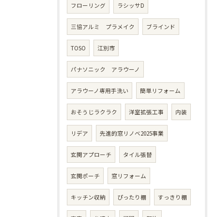
フローリング
ラシッサD
三協アルミ プラメイク
ブラインド
TOSO
江別市
パナソニック アラウーノ
アラウーノ専用手洗い
簡単リフォーム
おそうじラクラク
洋室拡張工事
内装
リデア
先進的窓リノベ2025事業
玄関アプローチ
タイル張替
玄関ポーチ
窓リフォーム
キッチン収納
ぴったり棚
すっきり棚