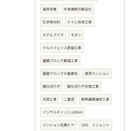
高所作業
中東情勢の緊迫化
化学原材料
トイレ改修工事
ホテルライク
モダン
アルミフェンス新設工事
基礎ブロック敷設工事
基礎ブロックの重要性
賃貸マンション
間仕切り戸
間仕切り戸交換工事
内窓工事
二重窓
断熱基礎補修工事
インサルキソッシュMore
マンション玄関ドア
LIXIL リシェント