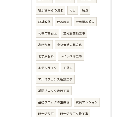
給水管からの漏水
カビ
腐食
店舗改修
什器設置
厨房機器搬入
札幌市白石区
蛍光管交換工事
高所作業
中東情勢の緊迫化
化学原材料
トイレ改修工事
ホテルライク
モダン
アルミフェンス新設工事
基礎ブロック敷設工事
基礎ブロックの重要性
賃貸マンション
間仕切り戸
間仕切り戸交換工事