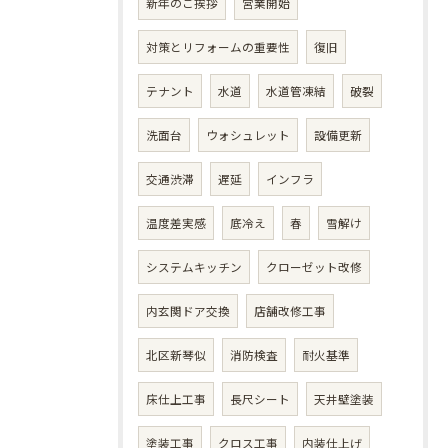
新年のご挨拶
営業開始
対策とリフォームの重要性
復旧
テナント
水道
水道管凍結
破裂
洗面台
ウォシュレット
設備更新
交通渋滞
遅延
インフラ
温度差実感
底冷え
春
雪解け
システムキッチン
クローゼット改修
内玄関ドア交換
店舗改修工事
北区新琴似
消防検査
耐火基準
床仕上工事
長尺シート
天井壁塗装
塗装工事
クロス工事
内装仕上げ