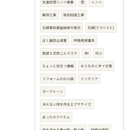
先進的窓リノベ事業
窓
リノベ
解体工事
現状回復工事
石綿事前調査結果の掲示
石綿(アスベスト)
ばく露防止措置
呼吸用保護具
取替え式防じんマスク
3M
RL3
ちょっと役立つ情報
おうちのニオイ対策
リフォームかわら版
インテリア
ダークトーン
冷えない体を作るエクササイズ
あったかアイテム
体を温める食べ物、飲み物
結露の原因