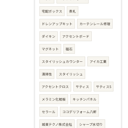
宅配ボックス
表札
ドレンアップキット
カーテンレール修理
ダイキン
アクセントボード
マグネット
磁石
スタイリッシュカウンター
アイカ工業
清掃性
スタイリッシュ
アクセントクロス
サティス
サティスS
メラミン化粧板
キッチンパネル
セラール
ココデリフォーム八軒
城東テクノ株式会社
シャープ水切り