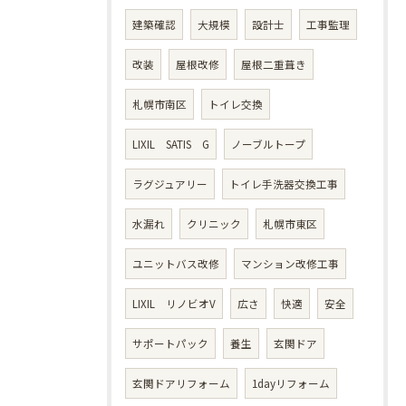
建築確認
大規模
設計士
工事監理
改装
屋根改修
屋根二重葺き
札幌市南区
トイレ交換
LIXIL SATIS G
ノーブルトープ
ラグジュアリー
トイレ手洗器交換工事
水漏れ
クリニック
札幌市東区
ユニットバス改修
マンション改修工事
LIXIL リノビオV
広さ
快適
安全
サポートパック
養生
玄関ドア
玄関ドアリフォーム
1dayリフォーム