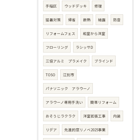
手稲区
ウッドデッキ
修理
猛暑対策
帰省
断熱
結露
防音
リフォームフェス
和室から洋室
フローリング
ラシッサD
三協アルミ プラメイク
ブラインド
TOSO
江別市
パナソニック アラウーノ
アラウーノ専用手洗い
簡単リフォーム
おそうじラクラク
洋室拡張工事
内装
リデア
先進的窓リノベ2025事業