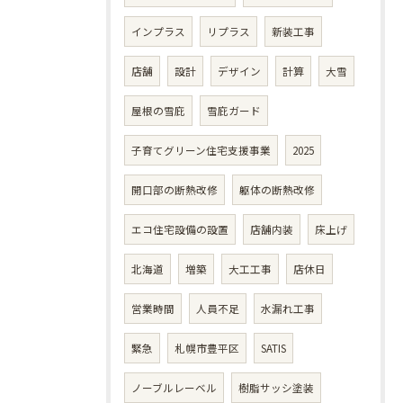
インプラス
リプラス
新装工事
店舗
設計
デザイン
計算
大雪
屋根の雪庇
雪庇ガード
子育てグリーン住宅支援事業
2025
開口部の断熱改修
躯体の断熱改修
エコ住宅設備の設置
店舗内装
床上げ
北海道
増築
大工工事
店休日
営業時間
人員不足
水漏れ工事
緊急
札幌市豊平区
SATIS
ノーブルレーベル
樹脂サッシ塗装