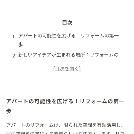
目次
アパートの可能性を広げる！リフォームの第一
歩
新しいアイデアが生まれる場所：リフォームの
舞台裏
機能性とデザインの融合：成功するリフォーム
の秘訣
設備の更新と間取り変更でアパートを生まれ変
アパートの可能性を広げる！リフォームの第一
わらせる
歩
リフォームで叶える自分だけの空間作り
成功例から学ぶ！リフォームアイデアの実践ガ
アパートのリフォームは、限られた空間を有効活用し、
イド
居住空間を快適にする素晴らしい方法です。まず、リフ