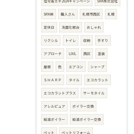
住宅省エネ2024キャンペーン
SRK株式会社
SRK㈱
職人さん
札幌市西区
札幌
定休日
洗面化粧台
おしゃれ
リクシル
トイレ
収納
手すり
アプローチ
LIXIL
西区
塗装
屋根
色
エアコン
シャープ
ＳＨＡＲＰ
タイル
エコカラット
エコカラットプラス
サーモタイル
アレルピュア
ボイラー交換
給湯ボイラー
給湯ボイラー交換
ペット
ペットリフォーム