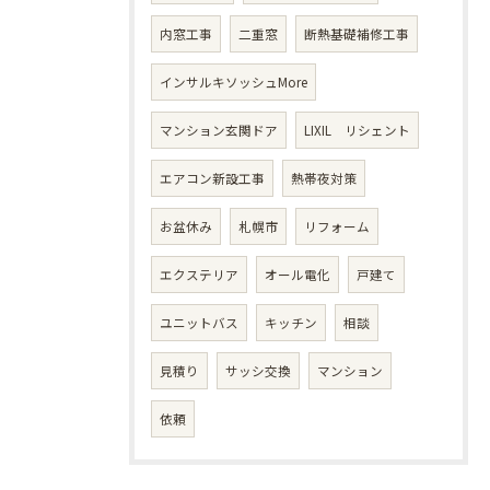
内窓工事
二重窓
断熱基礎補修工事
インサルキソッシュMore
マンション玄関ドア
LIXIL リシェント
エアコン新設工事
熱帯夜対策
お盆休み
札幌市
リフォーム
エクステリア
オール電化
戸建て
ユニットバス
キッチン
相談
見積り
サッシ交換
マンション
依頼