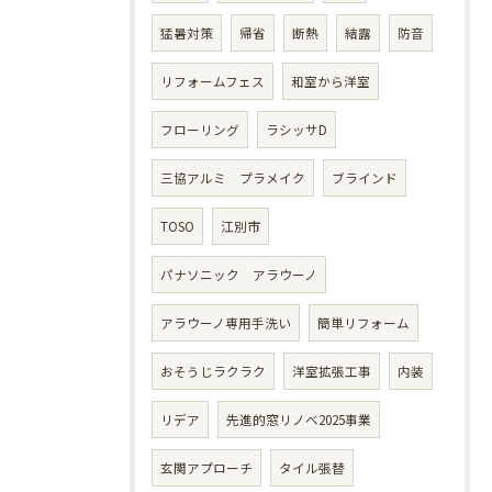
猛暑対策
帰省
断熱
結露
防音
リフォームフェス
和室から洋室
フローリング
ラシッサD
三協アルミ プラメイク
ブラインド
TOSO
江別市
パナソニック アラウーノ
アラウーノ専用手洗い
簡単リフォーム
おそうじラクラク
洋室拡張工事
内装
リデア
先進的窓リノベ2025事業
玄関アプローチ
タイル張替