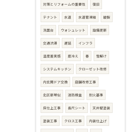
対策とリフォームの重要性
復旧
テナント
水道
水道管凍結
破裂
洗面台
ウォシュレット
設備更新
交通渋滞
遅延
インフラ
温度差実感
底冷え
春
雪解け
システムキッチン
クローゼット改修
内玄関ドア交換
店舗改修工事
北区新琴似
消防検査
耐火基準
床仕上工事
長尺シート
天井壁塗装
塗装工事
クロス工事
内装仕上げ