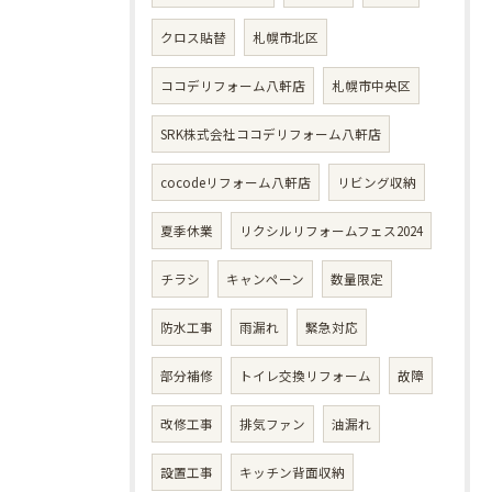
クロス貼替
札幌市北区
ココデリフォーム八軒店
札幌市中央区
SRK株式会社ココデリフォーム八軒店
cocodeリフォーム八軒店
リビング収納
夏季休業
リクシルリフォームフェス2024
チラシ
キャンペーン
数量限定
防水工事
雨漏れ
緊急対応
部分補修
トイレ交換リフォーム
故障
改修工事
排気ファン
油漏れ
設置工事
キッチン背面収納