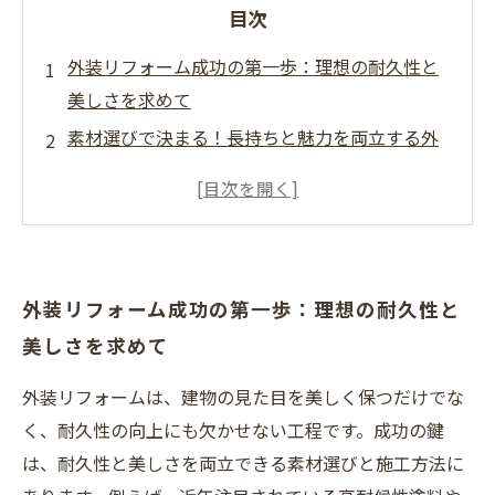
目次
外装リフォーム成功の第一歩：理想の耐久性と
美しさを求めて
素材選びで決まる！長持ちと魅力を両立する外
装リフォームの秘訣
最新技術を活用して外装の機能性とデザイン性
を高める方法
気候変動を乗り越える！環境に優しい素材と施
外装リフォーム成功の第一歩：理想の耐久性と
工のポイント
美しさを求めて
完成後も安心！定期メンテナンスが長く美しさ
を保つ理由
外装リフォームは、建物の見た目を美しく保つだけでな
外装リフォームで叶える快適な住まい：実際の
く、耐久性の向上にも欠かせない工程です。成功の鍵
事例と成功談
は、耐久性と美しさを両立できる素材選びと施工方法に
これで安心！外装リフォームの耐久性と美しさ