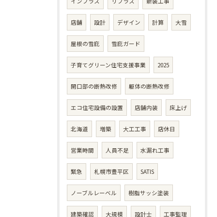
インプラス
リプラス
新装工事
店舗
設計
デザイン
計算
大雪
屋根の雪庇
雪庇ガード
子育てグリーン住宅支援事業
2025
開口部の断熱改修
躯体の断熱改修
エコ住宅設備の設置
店舗内装
床上げ
北海道
増築
大工工事
店休日
営業時間
人員不足
水漏れ工事
緊急
札幌市豊平区
SATIS
ノーブルレーベル
樹脂サッシ塗装
建築確認
大規模
設計士
工事監理