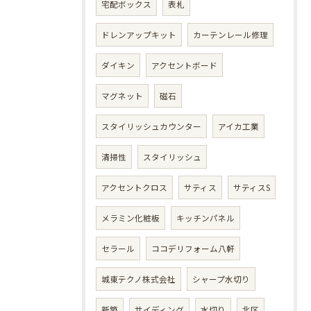
宅配ボックス
表札
ドレンアップキット
カーテンレール修理
ダイキン
アクセントボード
マグネット
磁石
スタイリッシュカウンター
アイカ工業
清掃性
スタイリッシュ
アクセントクロス
サティス
サティスS
メラミン化粧板
キッチンパネル
セラール
ココデリフォーム八軒
城東テクノ株式会社
シャープ水切り
新築
サイディング
水切り
北区