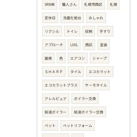
SRK㈱
職人さん
札幌市西区
札幌
定休日
洗面化粧台
おしゃれ
リクシル
トイレ
収納
手すり
アプローチ
LIXIL
西区
塗装
屋根
色
エアコン
シャープ
ＳＨＡＲＰ
タイル
エコカラット
エコカラットプラス
サーモタイル
アレルピュア
ボイラー交換
給湯ボイラー
給湯ボイラー交換
ペット
ペットリフォーム