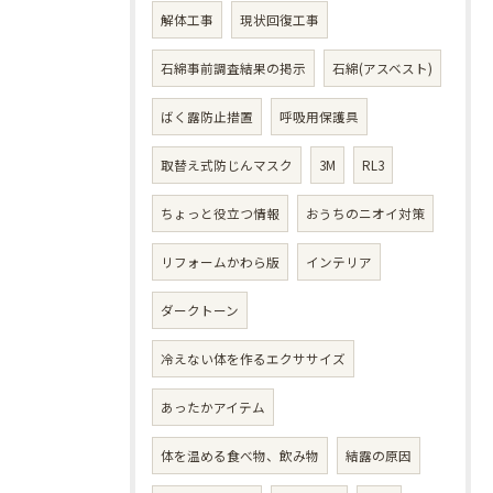
解体工事
現状回復工事
石綿事前調査結果の掲示
石綿(アスベスト)
ばく露防止措置
呼吸用保護具
取替え式防じんマスク
3M
RL3
ちょっと役立つ情報
おうちのニオイ対策
リフォームかわら版
インテリア
ダークトーン
冷えない体を作るエクササイズ
あったかアイテム
体を温める食べ物、飲み物
結露の原因