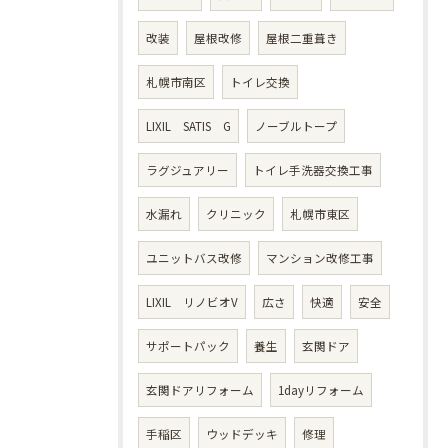
改装
屋根改修
屋根二重葺き
札幌市南区
トイレ交換
LIXIL SATIS G
ノーブルトープ
ラグジュアリー
トイレ手洗器交換工事
水漏れ
クリニック
札幌市東区
ユニットバス改修
マンション改修工事
LIXIL リノビオV
広さ
快適
安全
サポートパック
養生
玄関ドア
玄関ドアリフォーム
1dayリフォーム
手稲区
ウッドデッキ
修理