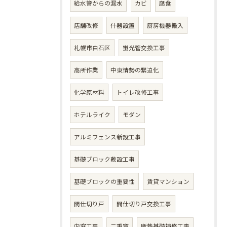
給水管からの漏水
カビ
腐食
店舗改修
什器設置
厨房機器搬入
札幌市白石区
蛍光管交換工事
高所作業
中東情勢の緊迫化
化学原材料
トイレ改修工事
ホテルライク
モダン
アルミフェンス新設工事
基礎ブロック敷設工事
基礎ブロックの重要性
賃貸マンション
間仕切り戸
間仕切り戸交換工事
内窓工事
二重窓
断熱基礎補修工事