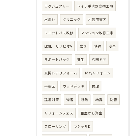
ラグジュアリー
トイレ手洗器交換工事
水漏れ
クリニック
札幌市東区
ユニットバス改修
マンション改修工事
LIXIL リノビオV
広さ
快適
安全
サポートパック
養生
玄関ドア
玄関ドアリフォーム
1dayリフォーム
手稲区
ウッドデッキ
修理
猛暑対策
帰省
断熱
結露
防音
リフォームフェス
和室から洋室
フローリング
ラシッサD