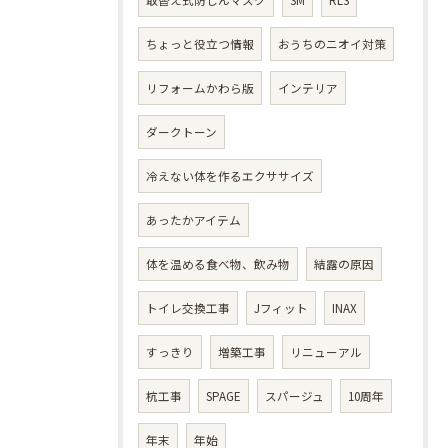
取替え式防じんマスク
3M
RL3
ちょっと役立つ情報
おうちのニオイ対策
リフォームかわら版
インテリア
ダークトーン
冷えない体を作るエクササイズ
あったかアイテム
体を温める食べ物、飲み物
結露の原因
トイレ交換工事
Jフィット
INAX
すっきり
増築工事
リニューアル
杭工事
SPAGE
スパージュ
10周年
年末
年始