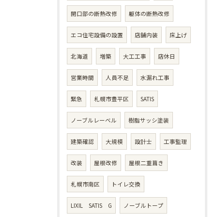
開口部の断熱改修
躯体の断熱改修
エコ住宅設備の設置
店舗内装
床上げ
北海道
増築
大工工事
店休日
営業時間
人員不足
水漏れ工事
緊急
札幌市豊平区
SATIS
ノーブルレーベル
樹脂サッシ塗装
建築確認
大規模
設計士
工事監理
改装
屋根改修
屋根二重葺き
札幌市南区
トイレ交換
LIXIL SATIS G
ノーブルトープ