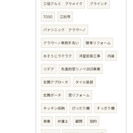
三協アルミ プラメイク
ブラインド
TOSO
江別市
パナソニック アラウーノ
アラウーノ専用手洗い
簡単リフォーム
おそうじラクラク
洋室拡張工事
内装
リデア
先進的窓リノベ2025事業
玄関アプローチ
タイル張替
玄関ポーチ
窓リフォーム
キッチン収納
ぴったり棚
すっきり棚
車庫
弁護士
顧問
契約