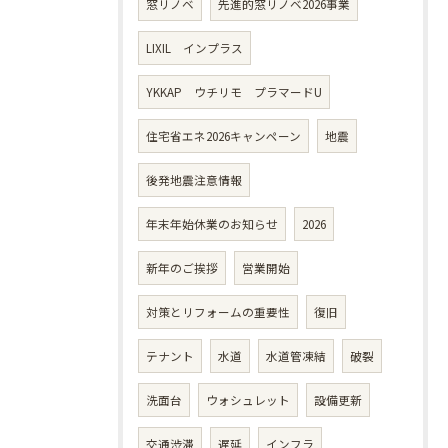
窓リノベ
先進的窓リノベ2026事業
LIXIL インプラス
YKKAP ウチリモ プラマードU
住宅省エネ2026キャンペーン
地震
後発地震注意情報
年末年始休業のお知らせ
2026
新年のご挨拶
営業開始
対策とリフォームの重要性
復旧
テナント
水道
水道管凍結
破裂
洗面台
ウォシュレット
設備更新
交通渋滞
遅延
インフラ