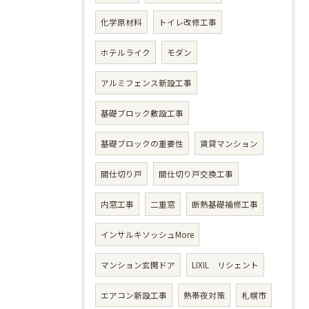
化学原材料
トイレ改修工事
ホテルライク
モダン
アルミフェンス新設工事
基礎ブロック敷設工事
基礎ブロックの重要性
賃貸マンション
間仕切り戸
間仕切り戸交換工事
内窓工事
二重窓
断熱基礎補修工事
インサルキソッシュMore
マンション玄関ドア
LIXIL リシェント
エアコン新設工事
熱帯夜対策
札幌市