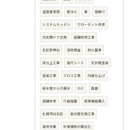
温度差実感
底冷え
春
雪解け
システムキッチン
クローゼット改修
内玄関ドア交換
店舗改修工事
北区新琴似
消防検査
耐火基準
床仕上工事
長尺シート
天井壁塗装
塗装工事
クロス工事
内装仕上げ
給水管からの漏水
カビ
腐食
店舗改修
什器設置
厨房機器搬入
札幌市白石区
蛍光管交換工事
高所作業
中東情勢の緊迫化