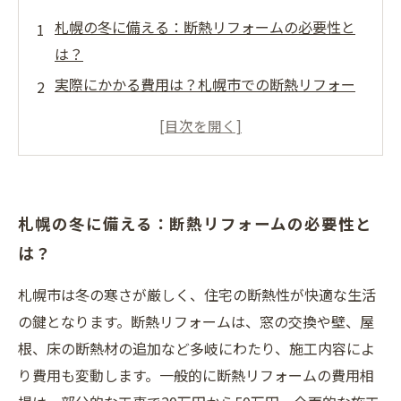
札幌の冬に備える：断熱リフォームの必要性と
は？
実際にかかる費用は？札幌市での断熱リフォー
ム費用相場を詳解
施工内容と材料選びで変わる！断熱リフォーム
費用の内訳
断熱リフォームで得られるメリット：快適な住
札幌の冬に備える：断熱リフォームの必要性と
まいと光熱費削減
は？
費用を抑えて効果的に！札幌でおすすめの断熱
リフォーム計画の立て方
札幌市は冬の寒さが厳しく、住宅の断熱性が快適な生活
断熱リフォーム後の住み心地体験談：快適生活
の鍵となります。断熱リフォームは、窓の交換や壁、屋
の始まり
根、床の断熱材の追加など多岐にわたり、施工内容によ
まとめ：札幌市での断熱リフォーム費用と成功
り費用も変動します。一般的に断熱リフォームの費用相
するリフォームのポイント