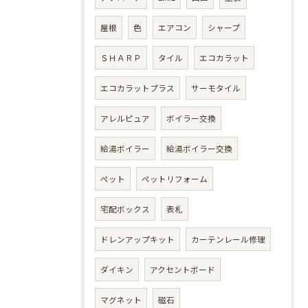
屋根
色
エアコン
シャープ
ＳＨＡＲＰ
タイル
エコカラット
エコカラットプラス
サーモタイル
アレルピュア
ボイラー交換
給湯ボイラー
給湯ボイラー交換
ペット
ペットリフォーム
宅配ボックス
表札
ドレンアップキット
カーテンレール修理
ダイキン
アクセントボード
マグネット
磁石