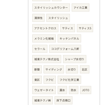
スタイリッシュカウンター
アイカ工業
清掃性
スタイリッシュ
アクセントクロス
サティス
サティスS
メラミン化粧板
キッチンパネル
セラール
ココデリフォーム八軒
城東テクノ株式会社
シャープ水切り
新築
サイディング
水切り
北区
東区
フクビ
フクビ化学工業
ウェザータイト
漏水
防水
JOTO
城東テクノ㈱
床下点検口