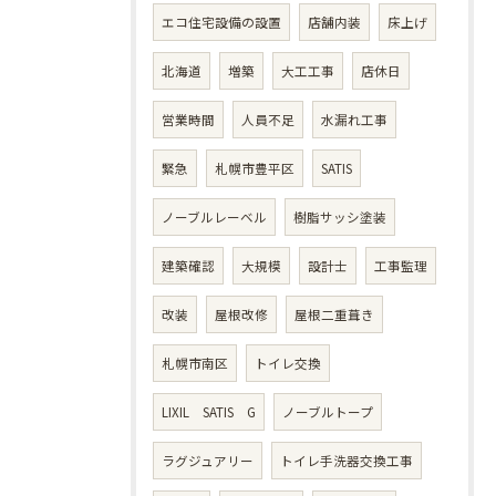
エコ住宅設備の設置
店舗内装
床上げ
北海道
増築
大工工事
店休日
営業時間
人員不足
水漏れ工事
緊急
札幌市豊平区
SATIS
ノーブルレーベル
樹脂サッシ塗装
建築確認
大規模
設計士
工事監理
改装
屋根改修
屋根二重葺き
札幌市南区
トイレ交換
LIXIL SATIS G
ノーブルトープ
ラグジュアリー
トイレ手洗器交換工事