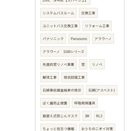
LIXIL SPAGE【スパージュ】
システムバスルーム
交換工事
ユニットバス交換工事
リフォーム工事
パナソニック
Panasonic
アラウーノ
アラウーノ S160シリーズ
先進的窓リノベ事業
窓
リノベ
解体工事
現状回復工事
石綿事前調査結果の掲示
石綿(アスベスト)
ばく露防止措置
呼吸用保護具
取替え式防じんマスク
3M
RL3
ちょっと役立つ情報
おうちのニオイ対策