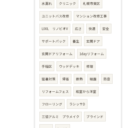
水漏れ
クリニック
札幌市東区
ユニットバス改修
マンション改修工事
LIXIL リノビオV
広さ
快適
安全
サポートパック
養生
玄関ドア
玄関ドアリフォーム
1dayリフォーム
手稲区
ウッドデッキ
修理
猛暑対策
帰省
断熱
結露
防音
リフォームフェス
和室から洋室
フローリング
ラシッサD
三協アルミ プラメイク
ブラインド