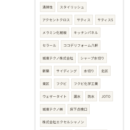
清掃性
スタイリッシュ
アクセントクロス
サティス
サティスS
メラミン化粧板
キッチンパネル
セラール
ココデリフォーム八軒
城東テクノ株式会社
シャープ水切り
新築
サイディング
水切り
北区
東区
フクビ
フクビ化学工業
ウェザータイト
漏水
防水
JOTO
城東テクノ㈱
床下点検口
株式会社エクセルシャノン