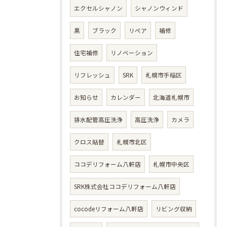
エクセルシャノン
シャノンウィンド
黒
ブラック
リペア
補修
住宅補修
リノベーション
リフレッシュ
SRK
札幌市手稲区
お知らせ
カレンダー
北海道札幌市
排水配管高圧洗浄
高圧洗浄
カメラ
クロス貼替
札幌市北区
ココデリフォーム八軒店
札幌市中央区
SRK株式会社ココデリフォーム八軒店
cocodeリフォーム八軒店
リビング収納