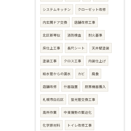
システムキッチン
クローゼット改修
内玄関ドア交換
店舗改修工事
北区新琴似
消防検査
耐火基準
床仕上工事
長尺シート
天井壁塗装
塗装工事
クロス工事
内装仕上げ
給水管からの漏水
カビ
腐食
店舗改修
什器設置
厨房機器搬入
札幌市白石区
蛍光管交換工事
高所作業
中東情勢の緊迫化
化学原材料
トイレ改修工事