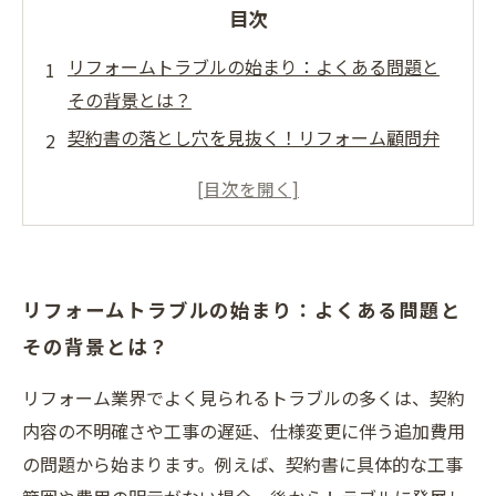
目次
リフォームトラブルの始まり：よくある問題と
その背景とは？
契約書の落とし穴を見抜く！リフォーム顧問弁
護士の視点から
トラブル発生時の初動対応：迅速な解決のため
のステップ
法的リスクを最小限に抑える具体的な予防策と
リフォームトラブルの始まり：よくある問題と
は？
その背景とは？
リフォーム業界特有のトラブル対応術：顧問弁
護士が教えるポイント
リフォーム業界でよく見られるトラブルの多くは、契約
安心してリフォームを進めるために知っておき
内容の不明確さや工事の遅延、仕様変更に伴う追加費用
たいこと
の問題から始まります。例えば、契約書に具体的な工事