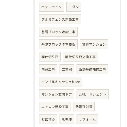
ホテルライク
モダン
アルミフェンス新設工事
基礎ブロック敷設工事
基礎ブロックの重要性
賃貸マンション
間仕切り戸
間仕切り戸交換工事
内窓工事
二重窓
断熱基礎補修工事
インサルキソッシュMore
マンション玄関ドア
LIXIL リシェント
エアコン新設工事
熱帯夜対策
お盆休み
札幌市
リフォーム