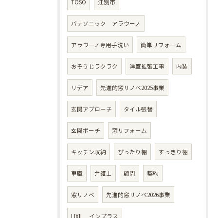
TOSO
江別市
パナソニック アラウーノ
アラウーノ専用手洗い
簡単リフォーム
おそうじラクラク
洋室拡張工事
内装
リデア
先進的窓リノベ2025事業
玄関アプローチ
タイル張替
玄関ポーチ
窓リフォーム
キッチン収納
ぴったり棚
すっきり棚
車庫
弁護士
顧問
契約
窓リノベ
先進的窓リノベ2026事業
LIXIL インプラス