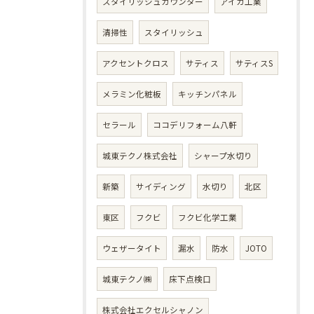
スタイリッシュカウンター
アイカ工業
清掃性
スタイリッシュ
アクセントクロス
サティス
サティスS
メラミン化粧板
キッチンパネル
セラール
ココデリフォーム八軒
城東テクノ株式会社
シャープ水切り
新築
サイディング
水切り
北区
東区
フクビ
フクビ化学工業
ウェザータイト
漏水
防水
JOTO
城東テクノ㈱
床下点検口
株式会社エクセルシャノン