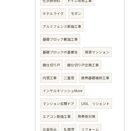
化学原材料
トイレ改修工事
ホテルライク
モダン
アルミフェンス新設工事
基礎ブロック敷設工事
基礎ブロックの重要性
賃貸マンション
間仕切り戸
間仕切り戸交換工事
内窓工事
二重窓
断熱基礎補修工事
インサルキソッシュMore
マンション玄関ドア
LIXIL リシェント
エアコン新設工事
熱帯夜対策
お盆休み
札幌市
リフォーム