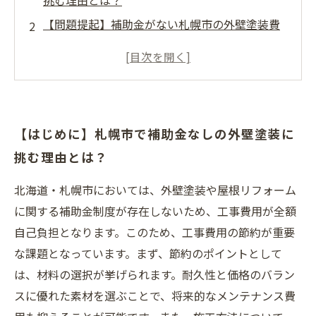
挑む理由とは？
【問題提起】補助金がない札幌市の外壁塗装費
用が高額になる原因
【節約の工夫】材料選びと施工方法で賢くおさ
える費用のポイント
【業者との交渉術】信頼できるリフォーム業者
【はじめに】札幌市で補助金なしの外壁塗装に
の見極め方と交渉のコツ
挑む理由とは？
【成功例紹介】実際に補助金なしで外壁塗装費
用を節約した体験談
北海道・札幌市においては、外壁塗装や屋根リフォーム
補助金がなくても安心！札幌市でできる外壁塗
に関する補助金制度が存在しないため、工事費用が全額
装の節約テクニックまとめ
自己負担となります。このため、工事費用の節約が重要
これで完璧！補助金ゼロの札幌市で外壁塗装リ
な課題となっています。まず、節約のポイントとして
フォームを成功させる秘訣
は、材料の選択が挙げられます。耐久性と価格のバラン
スに優れた素材を選ぶことで、将来的なメンテナンス費