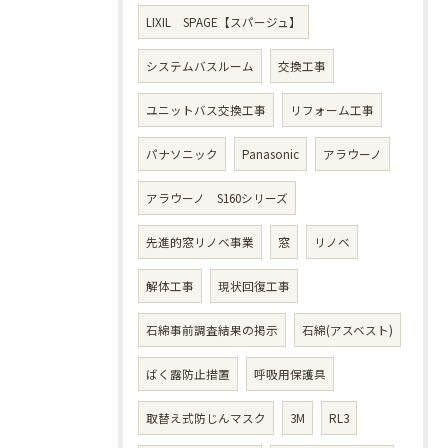
LIXIL SPAGE【スパージュ】
システムバスルーム
交換工事
ユニットバス交換工事
リフォーム工事
パナソニック
Panasonic
アラウーノ
アラウーノ S160シリーズ
先進的窓リノベ事業
窓
リノベ
解体工事
現状回復工事
石綿事前調査結果の掲示
石綿(アスベスト)
ばく露防止措置
呼吸用保護具
取替え式防じんマスク
3M
RL3