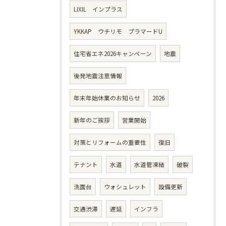
LIXIL インプラス
YKKAP ウチリモ プラマードU
住宅省エネ2026キャンペーン
地震
後発地震注意情報
年末年始休業のお知らせ
2026
新年のご挨拶
営業開始
対策とリフォームの重要性
復旧
テナント
水道
水道管凍結
破裂
洗面台
ウォシュレット
設備更新
交通渋滞
遅延
インフラ