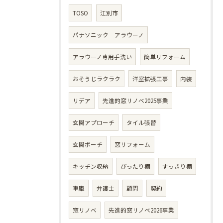
TOSO
江別市
パナソニック アラウーノ
アラウーノ専用手洗い
簡単リフォーム
おそうじラクラク
洋室拡張工事
内装
リデア
先進的窓リノベ2025事業
玄関アプローチ
タイル張替
玄関ポーチ
窓リフォーム
キッチン収納
ぴったり棚
すっきり棚
車庫
弁護士
顧問
契約
窓リノベ
先進的窓リノベ2026事業