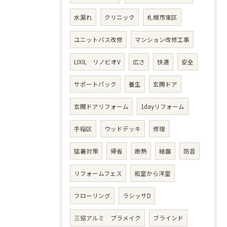
水漏れ
クリニック
札幌市東区
ユニットバス改修
マンション改修工事
LIXIL リノビオV
広さ
快適
安全
サポートパック
養生
玄関ドア
玄関ドアリフォーム
1dayリフォーム
手稲区
ウッドデッキ
修理
猛暑対策
帰省
断熱
結露
防音
リフォームフェス
和室から洋室
フローリング
ラシッサD
三協アルミ プラメイク
ブラインド