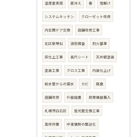
温度差実感
底冷え
春
雪解け
システムキッチン
クローゼット改修
内玄関ドア交換
店舗改修工事
北区新琴似
消防検査
耐火基準
床仕上工事
長尺シート
天井壁塗装
塗装工事
クロス工事
内装仕上げ
給水管からの漏水
カビ
腐食
店舗改修
什器設置
厨房機器搬入
札幌市白石区
蛍光管交換工事
高所作業
中東情勢の緊迫化