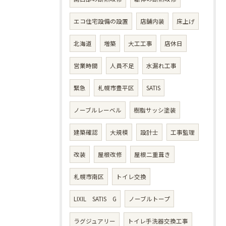
エコ住宅設備の設置
店舗内装
床上げ
北海道
増築
大工工事
店休日
営業時間
人員不足
水漏れ工事
緊急
札幌市豊平区
SATIS
ノーブルレーベル
樹脂サッシ塗装
建築確認
大規模
設計士
工事監理
改装
屋根改修
屋根二重葺き
札幌市南区
トイレ交換
LIXIL SATIS G
ノーブルトープ
ラグジュアリー
トイレ手洗器交換工事