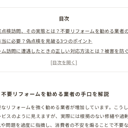
目次
宅点検訪問、その実態とは？不要リフォームを勧める業者
本当に必要？偽点検を見破る3つのポイント
ーム訪問に遭遇したときの正しい対応方法とは？被害を防
業界の現状を理解して賢く対策！無駄な出費を抑えるため
宅点検を受けるために知っておきたい、トラブル回避の最
のトラブル事例集：実際にあった不要リフォーム被害と対
有効活用！本当に必要なリフォームの見極め方とおすすめ
？不要リフォームを勧める業者の手口を解説
要なリフォームを強く勧める業者が増加しています。こう
ービスのように見えますが、実際には根拠のない修繕や過
化や問題を過度に指摘し、消費者の不安を煽ることで不要