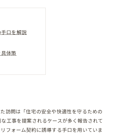
の手口を解説
ぐ具体策
の知識
終チェックリスト
処法
業者の選び方
した訪問は「住宅の安全や快適性を守るための
剰な工事を提案されるケースが多く報告されて
なリフォーム契約に誘導する手口を用いていま