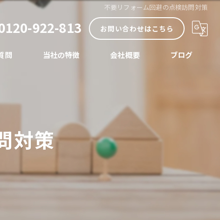
不要リフォーム回避の点検訪問対策
0120-922-813
お問い合わせはこちら
質問
当社の特徴
会社概要
ブログ
内装
コラム
外装
問対策
リノベーション
店舗
水まわり