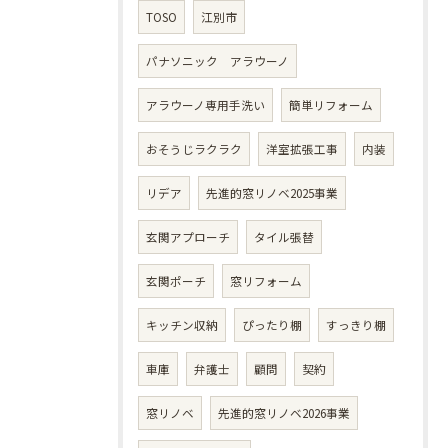
TOSO
江別市
パナソニック アラウーノ
アラウーノ専用手洗い
簡単リフォーム
おそうじラクラク
洋室拡張工事
内装
リデア
先進的窓リノベ2025事業
玄関アプローチ
タイル張替
玄関ポーチ
窓リフォーム
キッチン収納
ぴったり棚
すっきり棚
車庫
弁護士
顧問
契約
窓リノベ
先進的窓リノベ2026事業