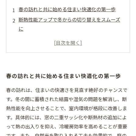
春の訪れと共に始める住まい快適化の第一歩
断熱性能アップで冬からの切り替えをスムーズ
に
自然光を最大限に活用するリフォーム術とは？
空気の循環促進で健康的な住環境を作る方法
最新トレンドを取り入れた春の住まい快適化総
まとめ
春の訪れと共に始める住まい快適化の第一歩
季節に合わせたリフォームで一年中心地よい暮
らしを
春の訪れは、住まいの快適さを見直す絶好のチャンスで
日常のちょっとした工夫で変わる住まいの快適
す。冬の間に蓄積された結露や湿気の問題を解消し、断
さ
熱性能を向上させることで、室内環境が格段に改善しま
す。具体的には、窓の二重サッシ化や断熱材の追加によ
って熱の出入りを抑え、冷暖房効率を高めることが重要
です。また、自然光を取り入れる工夫も効果的で、庭の