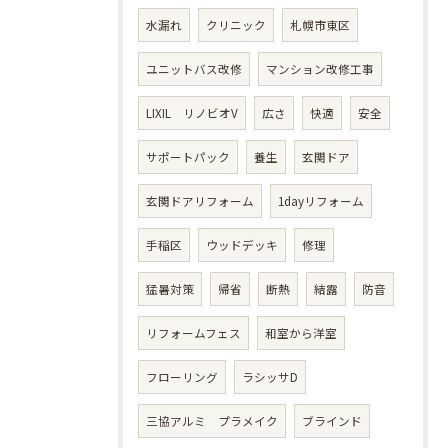
水漏れ
クリニック
札幌市東区
ユニットバス改修
マンション改修工事
LIXIL リノビオV
広さ
快適
安全
サポートパック
養生
玄関ドア
玄関ドアリフォーム
1dayリフォーム
手稲区
ウッドデッキ
修理
猛暑対策
帰省
断熱
結露
防音
リフォームフェス
和室から洋室
フローリング
ラシッサD
三協アルミ プラメイク
ブラインド