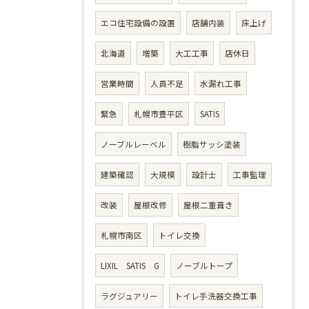
エコ住宅設備の設置
店舗内装
床上げ
北海道
増築
大工工事
店休日
営業時間
人員不足
水漏れ工事
緊急
札幌市豊平区
SATIS
ノーブルレーベル
樹脂サッシ塗装
建築確認
大規模
設計士
工事監理
改装
屋根改修
屋根二重葺き
札幌市南区
トイレ交換
LIXIL SATIS G
ノーブルトープ
ラグジュアリー
トイレ手洗器交換工事