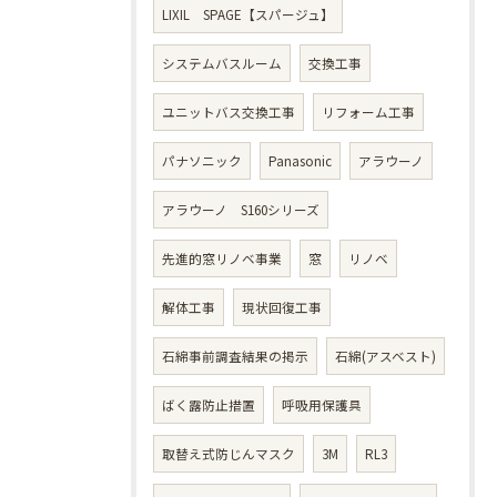
LIXIL SPAGE【スパージュ】
システムバスルーム
交換工事
ユニットバス交換工事
リフォーム工事
パナソニック
Panasonic
アラウーノ
アラウーノ S160シリーズ
先進的窓リノベ事業
窓
リノベ
解体工事
現状回復工事
石綿事前調査結果の掲示
石綿(アスベスト)
ばく露防止措置
呼吸用保護具
取替え式防じんマスク
3M
RL3