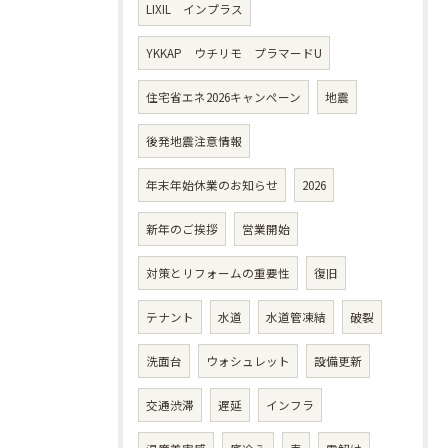
LIXIL インプラス
YKKAP ウチリモ プラマードU
住宅省エネ2026キャンペーン
地震
後発地震注意情報
年末年始休業のお知らせ
2026
新年のご挨拶
営業開始
対策とリフォームの重要性
復旧
テナント
水道
水道管凍結
破裂
洗面台
ウォシュレット
設備更新
交通渋滞
遅延
インフラ