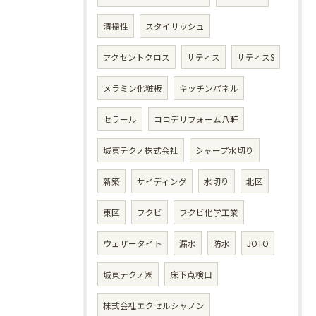
清掃性
スタイリッシュ
アクセントクロス
サティス
サティスS
メラミン化粧板
キッチンパネル
セラール
ココデリフォーム八軒
城東テクノ株式会社
シャープ水切り
新築
サイディング
水切り
北区
東区
フクビ
フクビ化学工業
ウェザータイト
漏水
防水
JOTO
城東テクノ㈱
床下点検口
株式会社エクセルシャノン