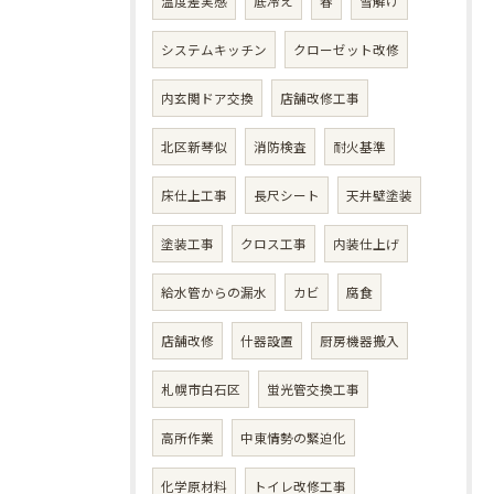
温度差実感
底冷え
春
雪解け
システムキッチン
クローゼット改修
内玄関ドア交換
店舗改修工事
北区新琴似
消防検査
耐火基準
床仕上工事
長尺シート
天井壁塗装
塗装工事
クロス工事
内装仕上げ
給水管からの漏水
カビ
腐食
店舗改修
什器設置
厨房機器搬入
札幌市白石区
蛍光管交換工事
高所作業
中東情勢の緊迫化
化学原材料
トイレ改修工事