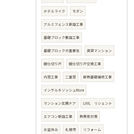
ホテルライク
モダン
アルミフェンス新設工事
基礎ブロック敷設工事
基礎ブロックの重要性
賃貸マンション
間仕切り戸
間仕切り戸交換工事
内窓工事
二重窓
断熱基礎補修工事
インサルキソッシュMore
マンション玄関ドア
LIXIL リシェント
エアコン新設工事
熱帯夜対策
お盆休み
札幌市
リフォーム