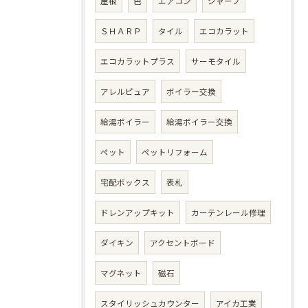
屋根
色
エアコン
シャープ
ＳＨＡＲＰ
タイル
エコカラット
エコカラットプラス
サーモタイル
アレルピュア
ボイラー交換
給湯ボイラー
給湯ボイラー交換
ペット
ペットリフォーム
宅配ボックス
表札
ドレンアップキット
カーテンレール修理
ダイキン
アクセントボード
マグネット
磁石
スタイリッシュカウンター
アイカ工業