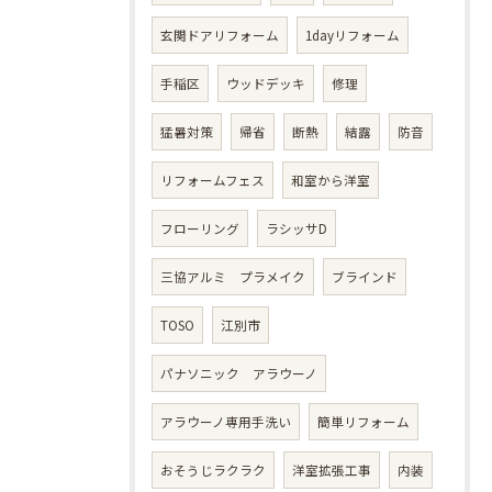
玄関ドアリフォーム
1dayリフォーム
手稲区
ウッドデッキ
修理
猛暑対策
帰省
断熱
結露
防音
リフォームフェス
和室から洋室
フローリング
ラシッサD
三協アルミ プラメイク
ブラインド
TOSO
江別市
パナソニック アラウーノ
アラウーノ専用手洗い
簡単リフォーム
おそうじラクラク
洋室拡張工事
内装