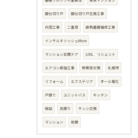
基礎ブロックの重要性
賃貸マンション
間仕切り戸
間仕切り戸交換工事
内窓工事
二重窓
断熱基礎補修工事
インサルキソッシュMore
マンション玄関ドア
LIXIL リシェント
エアコン新設工事
熱帯夜対策
札幌市
リフォーム
エクステリア
オール電化
戸建て
ユニットバス
キッチン
相談
見積り
サッシ交換
マンション
依頼