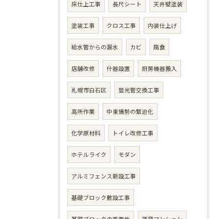
床仕上工事
長尺シート
天井壁塗装
塗装工事
クロス工事
内装仕上げ
給水管からの漏水
カビ
腐食
店舗改修
什器設置
厨房機器搬入
札幌市白石区
蛍光管交換工事
高所作業
中東情勢の緊迫化
化学原材料
トイレ改修工事
ホテルライク
モダン
アルミフェンス新設工事
基礎ブロック敷設工事