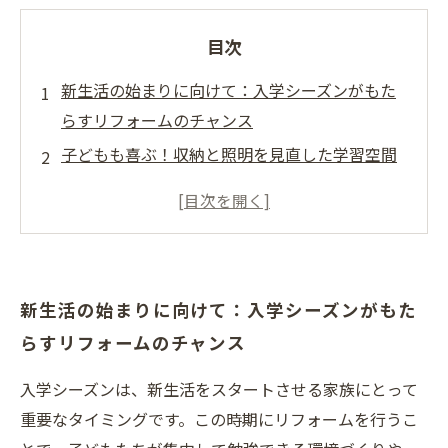
目次
新生活の始まりに向けて：入学シーズンがもた
らすリフォームのチャンス
子どもも喜ぶ！収納と照明を見直した学習空間
の改善ポイント
騒音対策で集中力アップ：家族の快適な暮らし
を実現する方法
安全性と省エネを両立！安心できる住環境への
新生活の始まりに向けて：入学シーズンがもた
リフォーム術
らすリフォームのチャンス
実例紹介：入学シーズンに効果抜群のリフォー
ム成功ストーリー
入学シーズンは、新生活をスタートさせる家族にとって
入学シーズンに最適な新生活リフォームの基本
重要なタイミングです。この時期にリフォームを行うこ
知識