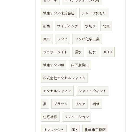
セラール
ココデリフォーム八軒
城東テクノ株式会社
シャープ水切り
新築
サイディング
水切り
北区
東区
フクビ
フクビ化学工業
ウェザータイト
漏水
防水
JOTO
城東テクノ㈱
床下点検口
株式会社エクセルシャノン
エクセルシャノン
シャノンウィンド
黒
ブラック
リペア
補修
住宅補修
リノベーション
リフレッシュ
SRK
札幌市手稲区