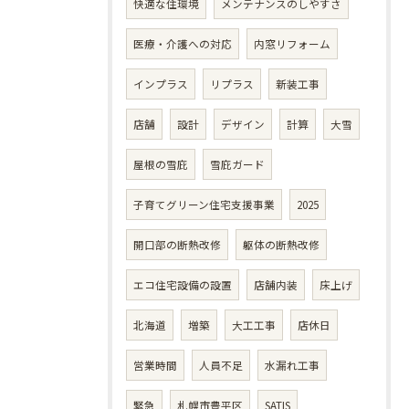
快適な住環境
メンテナンスのしやすさ
医療・介護への対応
内窓リフォーム
インプラス
リプラス
新装工事
店舗
設計
デザイン
計算
大雪
屋根の雪庇
雪庇ガード
子育てグリーン住宅支援事業
2025
開口部の断熱改修
躯体の断熱改修
エコ住宅設備の設置
店舗内装
床上げ
北海道
増築
大工工事
店休日
営業時間
人員不足
水漏れ工事
緊急
札幌市豊平区
SATIS