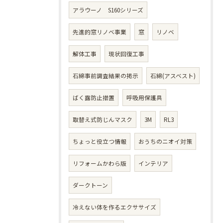
アラウーノ S160シリーズ
先進的窓リノベ事業
窓
リノベ
解体工事
現状回復工事
石綿事前調査結果の掲示
石綿(アスベスト)
ばく露防止措置
呼吸用保護具
取替え式防じんマスク
3M
RL3
ちょっと役立つ情報
おうちのニオイ対策
リフォームかわら版
インテリア
ダークトーン
冷えない体を作るエクササイズ