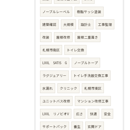
ノーブルレーベル
樹脂サッシ塗装
建築確認
大規模
設計士
工事監理
改装
屋根改修
屋根二重葺き
札幌市南区
トイレ交換
LIXIL SATIS G
ノーブルトープ
ラグジュアリー
トイレ手洗器交換工事
水漏れ
クリニック
札幌市東区
ユニットバス改修
マンション改修工事
LIXIL リノビオV
広さ
快適
安全
サポートパック
養生
玄関ドア