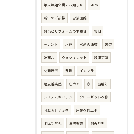
年末年始休業のお知らせ
2026
新年のご挨拶
営業開始
対策とリフォームの重要性
復旧
テナント
水道
水道管凍結
破裂
洗面台
ウォシュレット
設備更新
交通渋滞
遅延
インフラ
温度差実感
底冷え
春
雪解け
システムキッチン
クローゼット改修
内玄関ドア交換
店舗改修工事
北区新琴似
消防検査
耐火基準