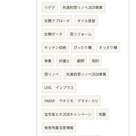
リデア
先進的窓リノベ2025事業
玄関アプローチ
タイル張替
玄関ポーチ
窓リフォーム
キッチン収納
ぴったり棚
すっきり棚
車庫
弁護士
顧問
契約
窓リノベ
先進的窓リノベ2026事業
LIXIL インプラス
YKKAP ウチリモ プラマードU
住宅省エネ2026キャンペーン
地震
後発地震注意情報