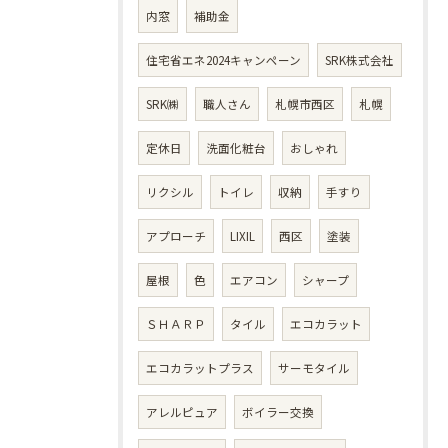
内窓
補助金
住宅省エネ2024キャンペーン
SRK株式会社
SRK㈱
職人さん
札幌市西区
札幌
定休日
洗面化粧台
おしゃれ
リクシル
トイレ
収納
手すり
アプローチ
LIXIL
西区
塗装
屋根
色
エアコン
シャープ
ＳＨＡＲＰ
タイル
エコカラット
エコカラットプラス
サーモタイル
アレルピュア
ボイラー交換