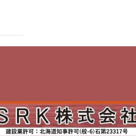
-------------
一覧に戻る
関連タグ
しゃれ
#リクシル
#札幌
#札幌市西区
#SRK株式会