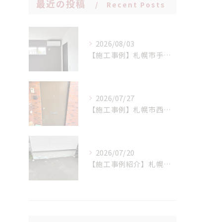
最近の投稿
Recent Posts
2026/08/03
【施工事例】札幌市手稲区 N様邸 室外機設置場所に配慮したエアコン新設工事！
2026/07/27
【施工事例】札幌市西区 K様邸 マンション玄関ドア交換工事：LIXIL リシェント(持ち出し工法)で、断熱性と防犯性を一気にアップ！
2026/07/20
【施工事例紹介】札幌市西区 S様邸 断熱基礎の剥離トラブルを解消！高耐久基礎保護材「インサルキソッシュMore」を用いた基礎補修工事