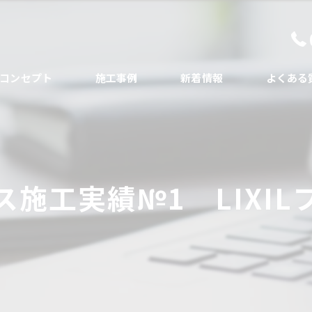
コンセプト
施工事例
新着情報
よくある
代表あいさつ
ス施工実績№1 LIXIL