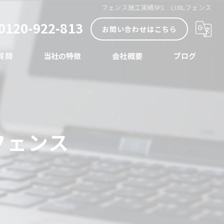
フェンス施工実績№1 LIXILフェンス
0120-922-813
お問い合わせはこちら
質問
当社の特徴
会社概要
ブログ
内装
コラム
外装
フェンス
リノベーション
店舗
水まわり