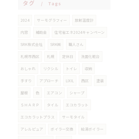
タグ
Tags
2024
サーモグラフィー
放射温度計
内窓
補助金
住宅省エネ2024キャンペーン
SRK株式会社
SRK㈱
職人さん
札幌市西区
札幌
定休日
洗面化粧台
おしゃれ
リクシル
トイレ
収納
手すり
アプローチ
LIXIL
西区
塗装
屋根
色
エアコン
シャープ
ＳＨＡＲＰ
タイル
エコカラット
エコカラットプラス
サーモタイル
アレルピュア
ボイラー交換
給湯ボイラー