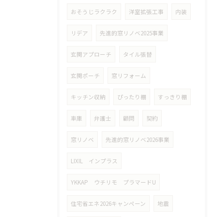
おそうじラクラク
洋室拡張工事
内装
リデア
先進的窓リノベ2025事業
玄関アプローチ
タイル張替
玄関ポーチ
窓リフォーム
キッチン収納
ぴったり棚
すっきり棚
車庫
弁護士
顧問
契約
窓リノベ
先進的窓リノベ2026事業
LIXIL インプラス
YKKAP ウチリモ プラマードU
住宅省エネ2026キャンペーン
地震