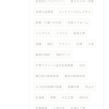
安全性とバリアフリー
省エネルギー性能
快適な住環境
メンテナンスのしやすさ
医療・介護への対応
内窓リフォーム
インプラス
リプラス
新装工事
店舗
設計
デザイン
計算
大雪
屋根の雪庇
雪庇ガード
子育てグリーン住宅支援事業
2025
開口部の断熱改修
躯体の断熱改修
エコ住宅設備の設置
店舗内装
床上げ
北海道
増築
大工工事
店休日
営業時間
人員不足
水漏れ工事