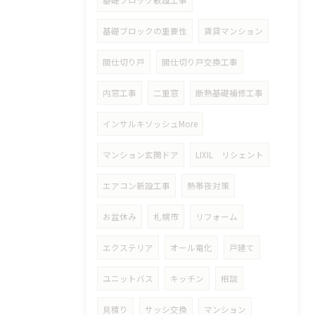
基礎ブロック敷設工事
基礎ブロックの重要性
賃貸マンション
間仕切り戸
間仕切り戸交換工事
内窓工事
二重窓
断熱基礎補修工事
インサルキソッシュMore
マンション玄関ドア
LIXIL リシェント
エアコン新設工事
熱帯夜対策
お盆休み
札幌市
リフォーム
エクステリア
オール電化
戸建て
ユニットバス
キッチン
相談
見積り
サッシ交換
マンション