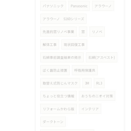
パナソニック
Panasonic
アラウーノ
アラウーノ S160シリーズ
先進的窓リノベ事業
窓
リノベ
解体工事
現状回復工事
石綿事前調査結果の掲示
石綿(アスベスト)
ばく露防止措置
呼吸用保護具
取替え式防じんマスク
3M
RL3
ちょっと役立つ情報
おうちのニオイ対策
リフォームかわら版
インテリア
ダークトーン