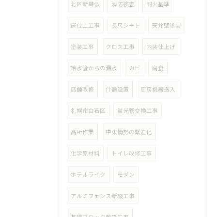
北区新琴似
消防検査
耐火基準
床仕上工事
長尺シート
天井壁塗装
塗装工事
クロス工事
内装仕上げ
給水管からの漏水
カビ
腐食
店舗改修
什器設置
厨房機器搬入
札幌市白石区
蛍光管交換工事
高所作業
中東情勢の緊迫化
化学原材料
トイレ改修工事
ホテルライク
モダン
アルミフェンス新設工事