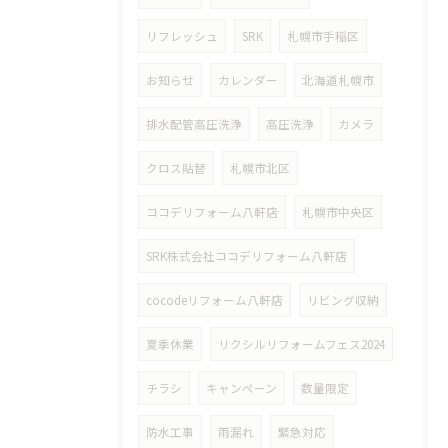
リフレッシュ
SRK
札幌市手稲区
お知らせ
カレンダー
北海道札幌市
排水配管高圧洗浄
高圧洗浄
カメラ
クロス貼替
札幌市北区
ココデリフォーム八軒店
札幌市中央区
SRK株式会社ココデリフォーム八軒店
cocodeリフォーム八軒店
リビング収納
夏季休業
リクシルリフォームフェス2024
チラシ
キャンペーン
数量限定
防水工事
雨漏れ
緊急対応