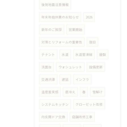
後発地震注意情報
年末年始休業のお知らせ
2026
新年のご挨拶
営業開始
対策とリフォームの重要性
復旧
テナント
水道
水道管凍結
破裂
洗面台
ウォシュレット
設備更新
交通渋滞
遅延
インフラ
温度差実感
底冷え
春
雪解け
システムキッチン
クローゼット改修
内玄関ドア交換
店舗改修工事