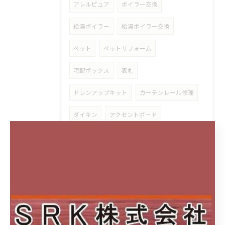
アレルピュア
ボイラー交換
給湯ボイラー
給湯ボイラー交換
ペット
ペットリフォーム
宅配ボックス
表札
ドレンアップキット
カーテンレール修理
ダイキン
アクセントボード
マグネット
磁石
スタイリッシュカウンター
アイカ工業
清掃性
スタイリッシュ
アクセントクロス
サティス
サティスS