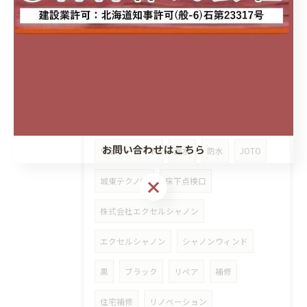
メラミン化粧板
キッチンパネル
セラール
ココデリフォーム八軒
城東テクノ株式会社
シャープ水切り
新築
サイディング
水切り
北区
東区
フクビ
フクビ化学工業
お問い合わせはこちら
ウェザータイト
漏水
防水
JOTO
城東テクノ㈱
床下点検口
株式会社エクセルシャノン
エクセルシャノン
シャノンウィンド
黒
ブラック
リペア
補修
住宅補修
リノベーション