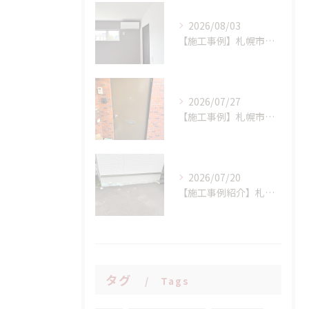
2026/08/03
【施工事例】札幌市手稲区 N様邸 室外機設置場所に配慮したエアコン新設工事！
2026/07/27
【施工事例】札幌市西区 K様邸 マンション玄関ドア交換工事：LIXIL リシェント(持ち出し工法)で、断熱性と防犯性を一気にアップ！
2026/07/20
【施工事例紹介】札幌市西区 S様邸 断熱基礎の剥離トラブルを解消！高耐久基礎保護材「インサルキソッシュMore」を用いた基礎補修工事
タグ
Tags