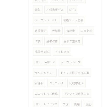
緊急
札幌市豊平区
SATIS
ノーブルレーベル
樹脂サッシ塗装
建築確認
大規模
設計士
工事監理
改装
屋根改修
屋根二重葺き
札幌市南区
トイレ交換
LIXIL SATIS G
ノーブルトープ
ラグジュアリー
トイレ手洗器交換工事
水漏れ
クリニック
札幌市東区
ユニットバス改修
マンション改修工事
LIXIL リノビオV
広さ
快適
安全