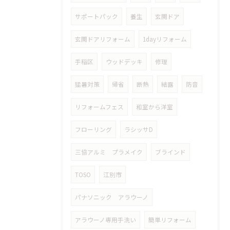
サポートパック
養生
玄関ドア
玄関ドアリフォーム
1dayリフォーム
手稲区
ウッドデッキ
修理
猛暑対策
帰省
断熱
結露
防音
リフォームフェス
和室から洋室
フローリング
ラシッサD
三協アルミ プラメイク
ブラインド
TOSO
江別市
パナソニック アラウーノ
アラウーノ専用手洗い
簡単リフォーム