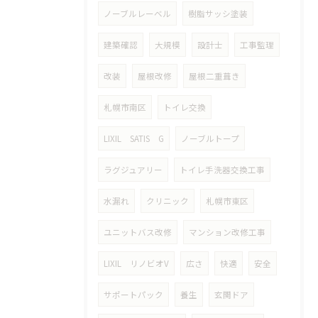
ノーブルレーベル
樹脂サッシ塗装
建築確認
大規模
設計士
工事監理
改装
屋根改修
屋根二重葺き
札幌市南区
トイレ交換
LIXIL SATIS G
ノーブルトープ
ラグジュアリー
トイレ手洗器交換工事
水漏れ
クリニック
札幌市東区
ユニットバス改修
マンション改修工事
LIXIL リノビオV
広さ
快適
安全
サポートパック
養生
玄関ドア