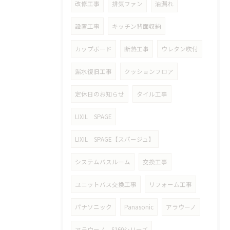
改修工事
排気ファン
油漏れ
設置工事
キッチン背面収納
カップボード
断熱工事
ウレタン吹付
漏水復旧工事
クッションフロア
定休日のお知らせ
タイル工事
LIXIL SPAGE
LIXIL SPAGE【スパージュ】
システムバスルーム
交換工事
ユニットバス交換工事
リフォーム工事
パナソニック
Panasonic
アラウーノ
アラウーノ S160シリーズ