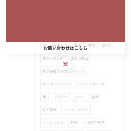
城東テクノ株式会社
シャープ水切り
新築
サイディング
水切り
北区
東区
フクビ
フクビ化学工業
ウェザータイト
漏水
防水
JOTO
お問い合わせはこちら
城東テクノ㈱
床下点検口
株式会社エクセルシャノン
エクセルシャノン
シャノンウィンド
黒
ブラック
リペア
補修
住宅補修
リノベーション
リフレッシュ
SRK
札幌市手稲区