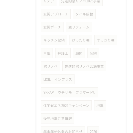
リデア
先進的窓リノベ2025事業
玄関アプローチ
タイル張替
玄関ポーチ
窓リフォーム
キッチン収納
ぴったり棚
すっきり棚
車庫
弁護士
顧問
契約
窓リノベ
先進的窓リノベ2026事業
LIXIL インプラス
YKKAP ウチリモ プラマードU
住宅省エネ2026キャンペーン
地震
後発地震注意情報
年末年始休業のお知らせ
2026