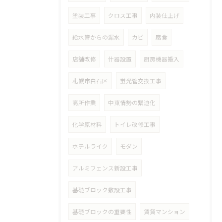
塗装工事
クロス工事
内装仕上げ
給水管からの漏水
カビ
腐食
店舗改修
什器設置
厨房機器搬入
札幌市白石区
蛍光管交換工事
高所作業
中東情勢の緊迫化
化学原材料
トイレ改修工事
ホテルライク
モダン
アルミフェンス新設工事
基礎ブロック敷設工事
基礎ブロックの重要性
賃貸マンション