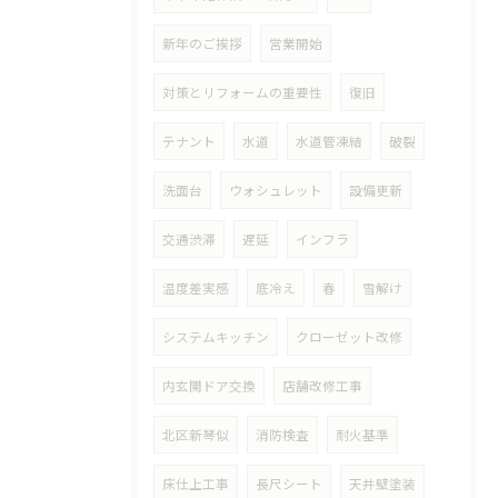
新年のご挨拶
営業開始
対策とリフォームの重要性
復旧
テナント
水道
水道管凍結
破裂
洗面台
ウォシュレット
設備更新
交通渋滞
遅延
インフラ
温度差実感
底冷え
春
雪解け
システムキッチン
クローゼット改修
内玄関ドア交換
店舗改修工事
北区新琴似
消防検査
耐火基準
床仕上工事
長尺シート
天井壁塗装