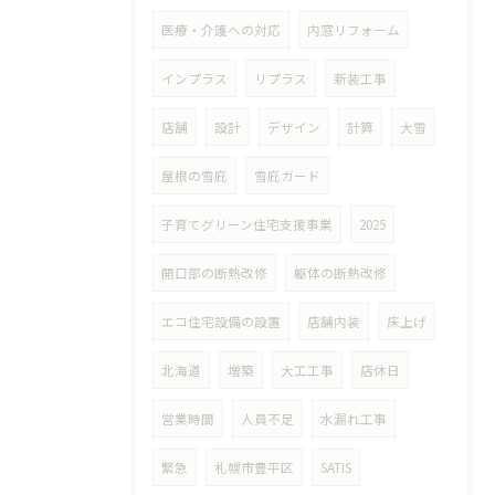
医療・介護への対応
内窓リフォーム
インプラス
リプラス
新装工事
店舗
設計
デザイン
計算
大雪
屋根の雪庇
雪庇ガード
子育てグリーン住宅支援事業
2025
開口部の断熱改修
躯体の断熱改修
エコ住宅設備の設置
店舗内装
床上げ
北海道
増築
大工工事
店休日
営業時間
人員不足
水漏れ工事
緊急
札幌市豊平区
SATIS