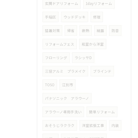
玄関ドアリフォーム
1dayリフォーム
手稲区
ウッドデッキ
修理
猛暑対策
帰省
断熱
結露
防音
リフォームフェス
和室から洋室
フローリング
ラシッサD
三協アルミ プラメイク
ブラインド
TOSO
江別市
パナソニック アラウーノ
アラウーノ専用手洗い
簡単リフォーム
おそうじラクラク
洋室拡張工事
内装