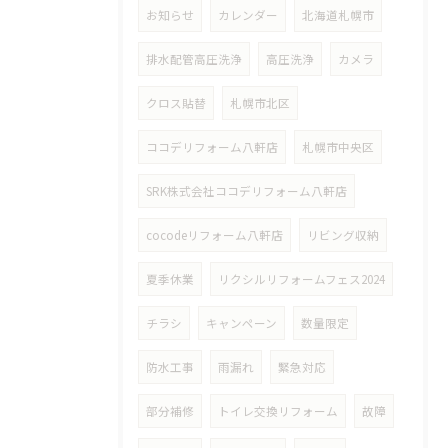
お知らせ
カレンダー
北海道札幌市
排水配管高圧洗浄
高圧洗浄
カメラ
クロス貼替
札幌市北区
ココデリフォーム八軒店
札幌市中央区
SRK株式会社ココデリフォーム八軒店
cocodeリフォーム八軒店
リビング収納
夏季休業
リクシルリフォームフェス2024
チラシ
キャンペーン
数量限定
防水工事
雨漏れ
緊急対応
部分補修
トイレ交換リフォーム
故障