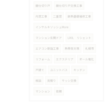
間仕切り戸
間仕切り戸交換工事
内窓工事
二重窓
断熱基礎補修工事
インサルキソッシュMore
マンション玄関ドア
LIXIL リシェント
エアコン新設工事
熱帯夜対策
札幌市
リフォーム
エクステリア
オール電化
戸建て
ユニットバス
キッチン
相談
見積り
サッシ交換
マンション
依頼