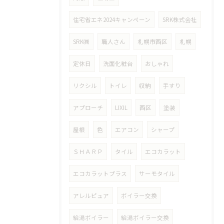
住宅省エネ2024キャンペーン
SRK株式会社
SRK㈱
職人さん
札幌市西区
札幌
定休日
洗面化粧台
おしゃれ
リクシル
トイレ
収納
手すり
アプローチ
LIXIL
西区
塗装
屋根
色
エアコン
シャープ
ＳＨＡＲＰ
タイル
エコカラット
エコカラットプラス
サーモタイル
アレルピュア
ボイラー交換
給湯ボイラー
給湯ボイラー交換