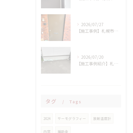
2026/07/27
【施工事例】札幌市西区 K様邸 マンション玄関ドア交換工事：LIXIL リシェント(持ち出し工法)で、断熱性と防犯性を一気にアップ！
2026/07/20
【施工事例紹介】札幌市西区 S様邸 断熱基礎の剥離トラブルを解消！高耐久基礎保護材「インサルキソッシュMore」を用いた基礎補修工事
タグ
Tags
2024
サーモグラフィー
放射温度計
内窓
補助金