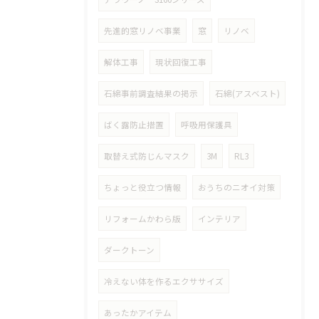
先進的窓リノベ事業
窓
リノベ
解体工事
現状回復工事
石綿事前調査結果の掲示
石綿(アスベスト)
ばく露防止措置
呼吸用保護具
取替え式防じんマスク
3M
RL3
ちょっと役立つ情報
おうちのニオイ対策
リフォームかわら版
インテリア
ダークトーン
冷えない体を作るエクササイズ
あったかアイテム