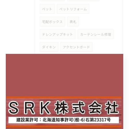
ペット
ペットリフォーム
宅配ボックス
表札
ドレンアップキット
カーテンレール修理
ダイキン
アクセントボード
マグネット
磁石
スタイリッシュカウンター
アイカ工業
清掃性
スタイリッシュ
アクセントクロス
サティス
サティスS
メラミン化粧板
キッチンパネル
セラール
ココデリフォーム八軒