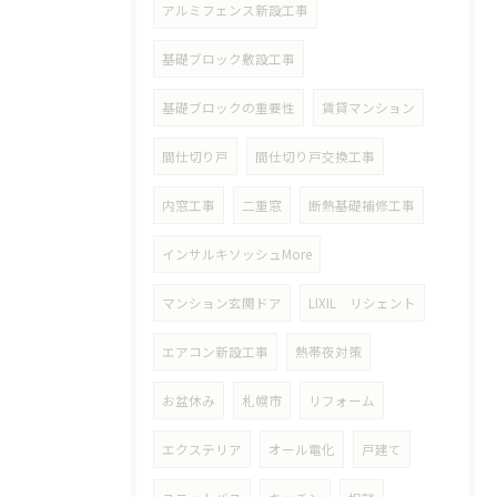
アルミフェンス新設工事
基礎ブロック敷設工事
基礎ブロックの重要性
賃貸マンション
間仕切り戸
間仕切り戸交換工事
内窓工事
二重窓
断熱基礎補修工事
インサルキソッシュMore
マンション玄関ドア
LIXIL リシェント
エアコン新設工事
熱帯夜対策
お盆休み
札幌市
リフォーム
エクステリア
オール電化
戸建て