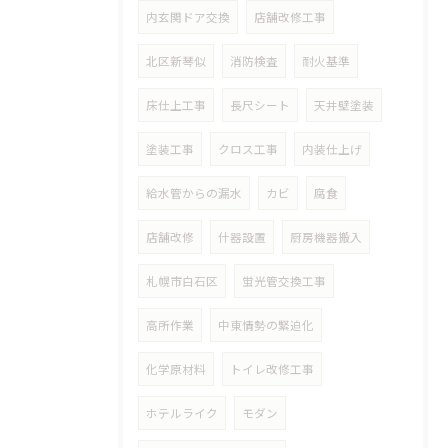
内玄関ドア交換
店舗改修工事
北区新琴似
消防検査
耐火基準
床仕上工事
長尺シート
天井壁塗装
塗装工事
クロス工事
内装仕上げ
給水管からの漏水
カビ
腐食
店舗改修
什器設置
厨房機器搬入
札幌市白石区
蛍光管交換工事
高所作業
中東情勢の緊迫化
化学原材料
トイレ改修工事
ホテルライク
モダン