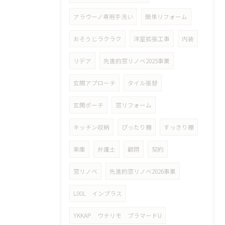
アラウーノ専用手洗い
簡単リフォーム
おそうじラクラク
洋室拡張工事
内装
リデア
先進的窓リノベ2025事業
玄関アプローチ
タイル張替
玄関ポーチ
窓リフォーム
キッチン収納
ぴったり棚
すっきり棚
車庫
弁護士
顧問
契約
窓リノベ
先進的窓リノベ2026事業
LIXIL インプラス
YKKAP ウチリモ プラマードU