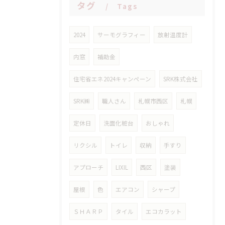
タグ
Tags
2024
サーモグラフィー
放射温度計
内窓
補助金
住宅省エネ2024キャンペーン
SRK株式会社
SRK㈱
職人さん
札幌市西区
札幌
定休日
洗面化粧台
おしゃれ
リクシル
トイレ
収納
手すり
アプローチ
LIXIL
西区
塗装
屋根
色
エアコン
シャープ
ＳＨＡＲＰ
タイル
エコカラット