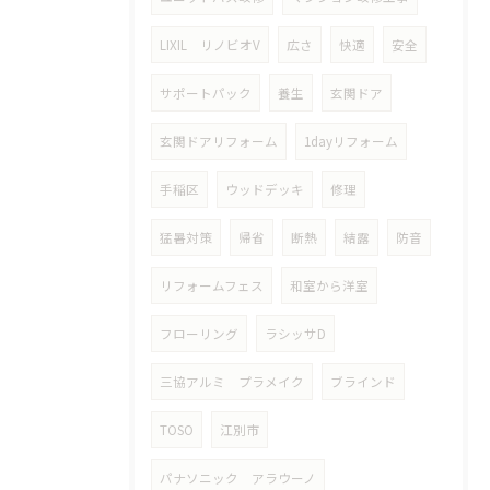
LIXIL リノビオV
広さ
快適
安全
サポートパック
養生
玄関ドア
玄関ドアリフォーム
1dayリフォーム
手稲区
ウッドデッキ
修理
猛暑対策
帰省
断熱
結露
防音
リフォームフェス
和室から洋室
フローリング
ラシッサD
三協アルミ プラメイク
ブラインド
TOSO
江別市
パナソニック アラウーノ