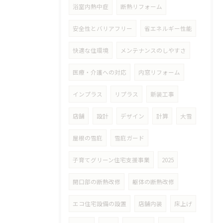
浴室内熱中症
断熱リフォーム
安全性とバリアフリー
省エネルギー性能
快適な住環境
メンテナンスのしやすさ
医療・介護への対応
内窓リフォーム
インプラス
リプラス
新装工事
店舗
設計
デザイン
計算
大雪
屋根の雪庇
雪庇ガード
子育てグリーン住宅支援事業
2025
開口部の断熱改修
躯体の断熱改修
エコ住宅設備の設置
店舗内装
床上げ