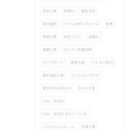
防水工事
雨漏れ
緊急対応
部分補修
トイレ交換リフォーム
故障
改修工事
排気ファン
油漏れ
設置工事
キッチン背面収納
カップボード
断熱工事
ウレタン吹付
漏水復旧工事
クッションフロア
定休日のお知らせ
タイル工事
LIXIL SPAGE
LIXIL SPAGE【スパージュ】
システムバスルーム
交換工事