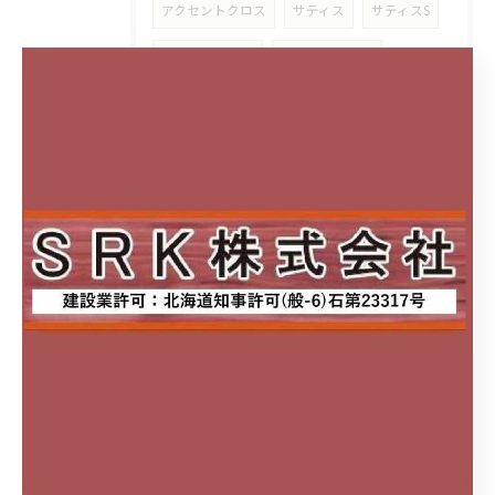
アクセントクロス
サティス
サティスS
メラミン化粧板
キッチンパネル
セラール
ココデリフォーム八軒
城東テクノ株式会社
シャープ水切り
新築
サイディング
水切り
北区
東区
フクビ
フクビ化学工業
ウェザータイト
漏水
防水
JOTO
城東テクノ㈱
床下点検口
株式会社エクセルシャノン
エクセルシャノン
シャノンウィンド