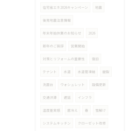
住宅省エネ2026キャンペーン
地震
後発地震注意情報
年末年始休業のお知らせ
2026
新年のご挨拶
営業開始
対策とリフォームの重要性
復旧
テナント
水道
水道管凍結
破裂
洗面台
ウォシュレット
設備更新
交通渋滞
遅延
インフラ
温度差実感
底冷え
春
雪解け
システムキッチン
クローゼット改修