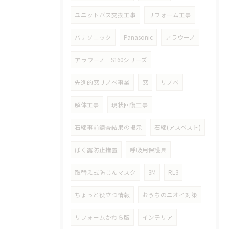
ユニットバス交換工事
リフォーム工事
パナソニック
Panasonic
アラウーノ
アラウーノ S160シリーズ
先進的窓リノベ事業
窓
リノベ
解体工事
現状回復工事
石綿事前調査結果の掲示
石綿(アスベスト)
ばく露防止措置
呼吸用保護具
取替え式防じんマスク
3M
RL3
ちょっと役立つ情報
おうちのニオイ対策
リフォームかわら版
インテリア