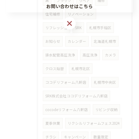
黒
ブラック
リペア
補修
お問い合わせはこちら
住宅補修
リノベーション
リフレッシュ
SRK
札幌市手稲区
お知らせ
カレンダー
北海道札幌市
排水配管高圧洗浄
高圧洗浄
カメラ
クロス貼替
札幌市北区
ココデリフォーム八軒店
札幌市中央区
SRK株式会社ココデリフォーム八軒店
cocodeリフォーム八軒店
リビング収納
夏季休業
リクシルリフォームフェス2024
チラシ
キャンペーン
数量限定