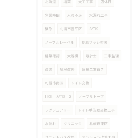
北海道
増築
大工工事
店休日
営業時間
人員不足
水漏れ工事
緊急
札幌市豊平区
SATIS
ノーブルレーベル
樹脂サッシ塗装
建築確認
大規模
設計士
工事監理
改装
屋根改修
屋根二重葺き
札幌市南区
トイレ交換
LIXIL SATIS G
ノーブルトープ
ラグジュアリー
トイレ手洗器交換工事
水漏れ
クリニック
札幌市東区
ユニットバス改修
マンション改修工事