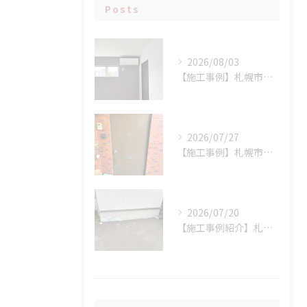
Posts
2026/08/03
【施工事例】札幌市手稲区 N様邸 室外機設置場所に配慮したエアコン新設工事！
2026/07/27
【施工事例】札幌市西区 K様邸 マンション玄関ドア交換工事：LIXIL リシェント(持ち出し工法)で、断熱性と防犯性を一気にアップ！
2026/07/20
【施工事例紹介】札幌市西区 S様邸 断熱基礎の剥離トラブルを解消！高耐久基礎保護材「インサルキソッシュMore」を用いた基礎補修工事