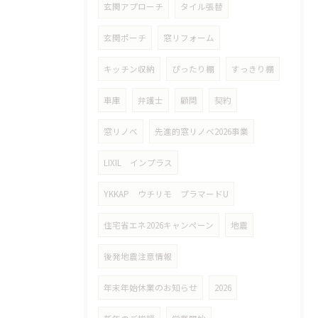
玄関アプローチ
タイル張替
玄関ポーチ
窓リフォーム
キッチン収納
ぴったり棚
すっきり棚
車庫
弁護士
顧問
契約
窓リノベ
先進的窓リノベ2026事業
LIXIL インプラス
YKKAP ウチリモ プラマードU
住宅省エネ2026キャンペーン
地震
後発地震注意情報
年末年始休業のお知らせ
2026