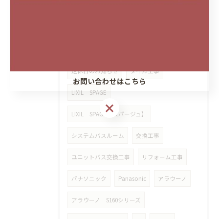
設置工事
キッチン背面収納
カップボード
断熱工事
ウレタン吹付
漏水復旧工事
クッションフロア
定休日のお知らせ
タイル工事
お問い合わせはこちら
LIXIL SPAGE
LIXIL SPAGE【スパージュ】
システムバスルーム
交換工事
ユニットバス交換工事
リフォーム工事
パナソニック
Panasonic
アラウーノ
アラウーノ S160シリーズ