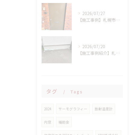
2026/07/27
【施工事例】札幌市西区 K様邸 マンション玄関ドア交換工事：LIXIL リシェント(持ち出し工法)で、断熱性と防犯性を一気にアップ！
2026/07/20
【施工事例紹介】札幌市西区 S様邸 断熱基礎の剥離トラブルを解消！高耐久基礎保護材「インサルキソッシュMore」を用いた基礎補修工事
タグ
Tags
2024
サーモグラフィー
放射温度計
内窓
補助金