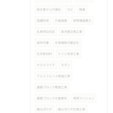
給水管からの漏水
カビ
腐食
店舗改修
什器設置
厨房機器搬入
札幌市白石区
蛍光管交換工事
高所作業
中東情勢の緊迫化
化学原材料
トイレ改修工事
ホテルライク
モダン
アルミフェンス新設工事
基礎ブロック敷設工事
基礎ブロックの重要性
賃貸マンション
間仕切り戸
間仕切り戸交換工事