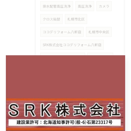
排水配管高圧洗浄
高圧洗浄
カメラ
クロス貼替
札幌市北区
ココデリフォーム八軒店
札幌市中央区
SRK株式会社ココデリフォーム八軒店
cocodeリフォーム八軒店
リビング収納
夏季休業
リクシルリフォームフェス2024
チラシ
キャンペーン
数量限定
防水工事
雨漏れ
緊急対応
部分補修
トイレ交換リフォーム
故障
改修工事
排気ファン
油漏れ