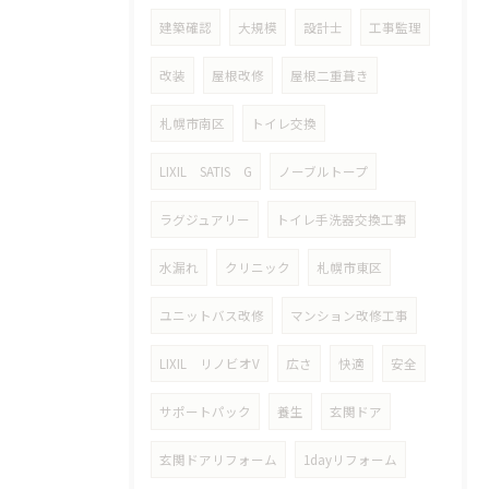
建築確認
大規模
設計士
工事監理
改装
屋根改修
屋根二重葺き
札幌市南区
トイレ交換
LIXIL SATIS G
ノーブルトープ
ラグジュアリー
トイレ手洗器交換工事
水漏れ
クリニック
札幌市東区
ユニットバス改修
マンション改修工事
LIXIL リノビオV
広さ
快適
安全
サポートパック
養生
玄関ドア
玄関ドアリフォーム
1dayリフォーム