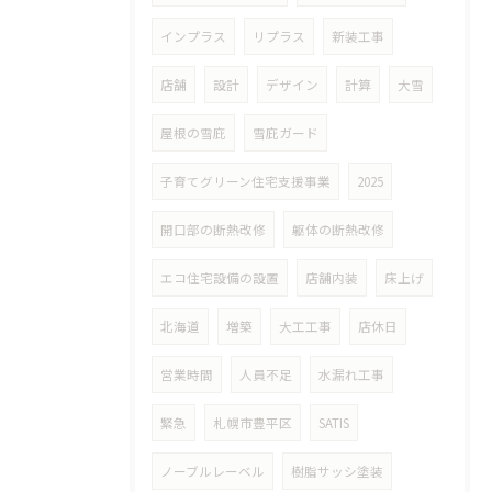
インプラス
リプラス
新装工事
店舗
設計
デザイン
計算
大雪
屋根の雪庇
雪庇ガード
子育てグリーン住宅支援事業
2025
開口部の断熱改修
躯体の断熱改修
エコ住宅設備の設置
店舗内装
床上げ
北海道
増築
大工工事
店休日
営業時間
人員不足
水漏れ工事
緊急
札幌市豊平区
SATIS
ノーブルレーベル
樹脂サッシ塗装