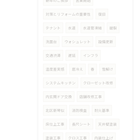
新年のご挨拶
営業開始
対策とリフォームの重要性
復旧
テナント
水道
水道管凍結
破裂
洗面台
ウォシュレット
設備更新
交通渋滞
遅延
インフラ
温度差実感
底冷え
春
雪解け
システムキッチン
クローゼット改修
内玄関ドア交換
店舗改修工事
北区新琴似
消防検査
耐火基準
床仕上工事
長尺シート
天井壁塗装
塗装工事
クロス工事
内装仕上げ