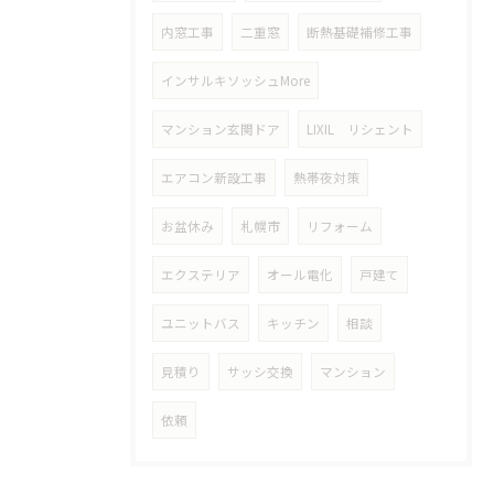
内窓工事
二重窓
断熱基礎補修工事
インサルキソッシュMore
マンション玄関ドア
LIXIL リシェント
エアコン新設工事
熱帯夜対策
お盆休み
札幌市
リフォーム
エクステリア
オール電化
戸建て
ユニットバス
キッチン
相談
見積り
サッシ交換
マンション
依頼