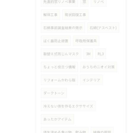
先進的窓リノベ事業
窓
リノベ
解体工事
現状回復工事
石綿事前調査結果の掲示
石綿(アスベスト)
ばく露防止措置
呼吸用保護具
取替え式防じんマスク
3M
RL3
ちょっと役立つ情報
おうちのニオイ対策
リフォームかわら版
インテリア
ダークトーン
冷えない体を作るエクササイズ
あったかアイテム
体を温める食べ物、飲み物
結露の原因