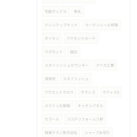
宅配ボックス
表札
ドレンアップキット
カーテンレール修理
ダイキン
アクセントボード
マグネット
磁石
スタイリッシュカウンター
アイカ工業
清掃性
スタイリッシュ
アクセントクロス
サティス
サティスS
メラミン化粧板
キッチンパネル
セラール
ココデリフォーム八軒
城東テクノ株式会社
シャープ水切り