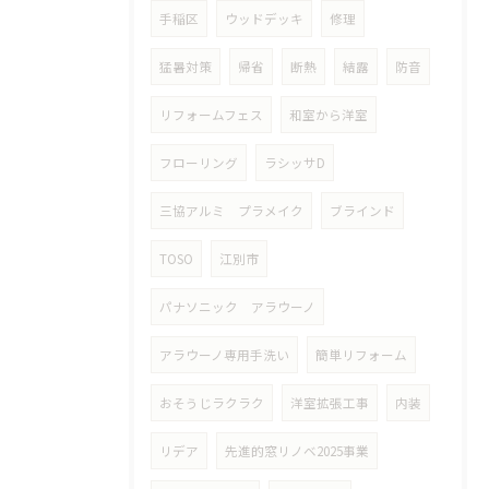
手稲区
ウッドデッキ
修理
猛暑対策
帰省
断熱
結露
防音
リフォームフェス
和室から洋室
フローリング
ラシッサD
三協アルミ プラメイク
ブラインド
TOSO
江別市
パナソニック アラウーノ
アラウーノ専用手洗い
簡単リフォーム
おそうじラクラク
洋室拡張工事
内装
リデア
先進的窓リノベ2025事業