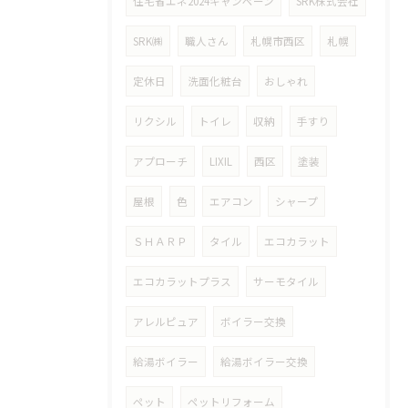
住宅省エネ2024キャンペーン
SRK株式会社
SRK㈱
職人さん
札幌市西区
札幌
定休日
洗面化粧台
おしゃれ
リクシル
トイレ
収納
手すり
アプローチ
LIXIL
西区
塗装
屋根
色
エアコン
シャープ
ＳＨＡＲＰ
タイル
エコカラット
エコカラットプラス
サーモタイル
アレルピュア
ボイラー交換
給湯ボイラー
給湯ボイラー交換
ペット
ペットリフォーム