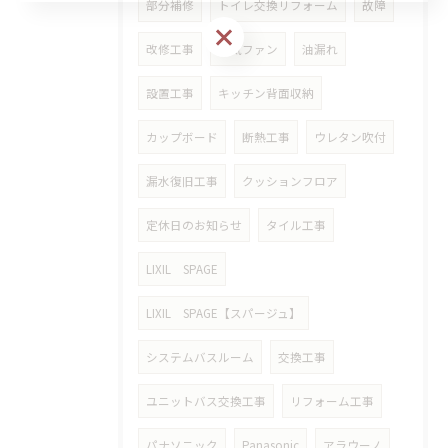
部分補修
トイレ交換リフォーム
故障
改修工事
排気ファン
油漏れ
設置工事
キッチン背面収納
カップボード
断熱工事
ウレタン吹付
漏水復旧工事
クッションフロア
定休日のお知らせ
タイル工事
LIXIL SPAGE
LIXIL SPAGE【スパージュ】
システムバスルーム
交換工事
ユニットバス交換工事
リフォーム工事
パナソニック
Panasonic
アラウーノ