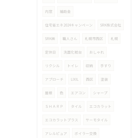
内窓
補助金
住宅省エネ2024キャンペーン
SRK株式会社
SRK㈱
職人さん
札幌市西区
札幌
定休日
洗面化粧台
おしゃれ
リクシル
トイレ
収納
手すり
アプローチ
LIXIL
西区
塗装
屋根
色
エアコン
シャープ
ＳＨＡＲＰ
タイル
エコカラット
エコカラットプラス
サーモタイル
アレルピュア
ボイラー交換