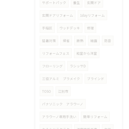
サポートパック
養生
玄関ドア
玄関ドアリフォーム
1dayリフォーム
手稲区
ウッドデッキ
修理
猛暑対策
帰省
断熱
結露
防音
リフォームフェス
和室から洋室
フローリング
ラシッサD
三協アルミ プラメイク
ブラインド
TOSO
江別市
パナソニック アラウーノ
アラウーノ専用手洗い
簡単リフォーム