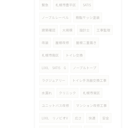
緊急
札幌市豊平区
SATIS
ノーブルレーベル
樹脂サッシ塗装
建築確認
大規模
設計士
工事監理
改装
屋根改修
屋根二重葺き
札幌市南区
トイレ交換
LIXIL SATIS G
ノーブルトープ
ラグジュアリー
トイレ手洗器交換工事
水漏れ
クリニック
札幌市東区
ユニットバス改修
マンション改修工事
LIXIL リノビオV
広さ
快適
安全