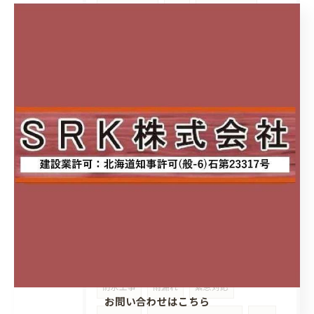
リフレッシュ
SRK
札幌市手稲区
お知らせ
カレンダー
北海道札幌市
排水配管高圧洗浄
高圧洗浄
カメラ
クロス貼替
札幌市北区
ココデリフォーム八軒店
札幌市中央区
SRK株式会社ココデリフォーム八軒店
cocodeリフォーム八軒店
リビング収納
夏季休業
リクシルリフォームフェス2024
チラシ
キャンペーン
数量限定
防水工事
雨漏れ
緊急対応
お問い合わせはこちら