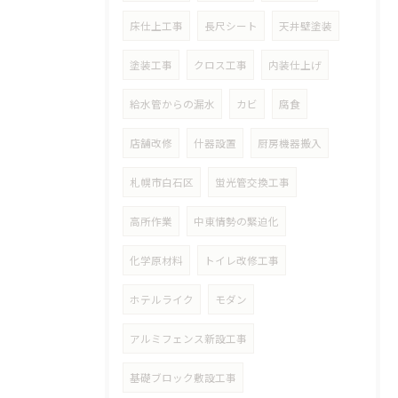
床仕上工事
長尺シート
天井壁塗装
塗装工事
クロス工事
内装仕上げ
給水管からの漏水
カビ
腐食
店舗改修
什器設置
厨房機器搬入
札幌市白石区
蛍光管交換工事
高所作業
中東情勢の緊迫化
化学原材料
トイレ改修工事
ホテルライク
モダン
アルミフェンス新設工事
基礎ブロック敷設工事