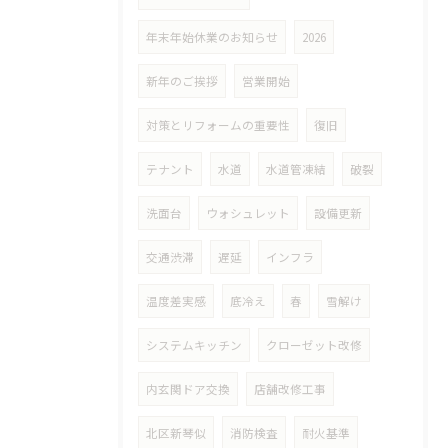
年末年始休業のお知らせ
2026
新年のご挨拶
営業開始
対策とリフォームの重要性
復旧
テナント
水道
水道管凍結
破裂
洗面台
ウォシュレット
設備更新
交通渋滞
遅延
インフラ
温度差実感
底冷え
春
雪解け
システムキッチン
クローゼット改修
内玄関ドア交換
店舗改修工事
北区新琴似
消防検査
耐火基準