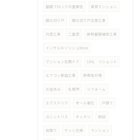
基礎ブロックの重要性
賃貸マンション
間仕切り戸
間仕切り戸交換工事
内窓工事
二重窓
断熱基礎補修工事
インサルキソッシュMore
マンション玄関ドア
LIXIL リシェント
エアコン新設工事
熱帯夜対策
お盆休み
札幌市
リフォーム
エクステリア
オール電化
戸建て
ユニットバス
キッチン
相談
見積り
サッシ交換
マンション