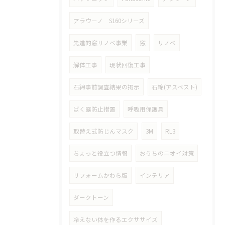
アラウーノ S160シリーズ
先進的窓リノベ事業
窓
リノベ
解体工事
現状回復工事
石綿事前調査結果の掲示
石綿(アスベスト)
ばく露防止措置
呼吸用保護具
取替え式防じんマスク
3M
RL3
ちょっと役立つ情報
おうちのニオイ対策
リフォームかわら版
インテリア
ダークトーン
冷えない体を作るエクササイズ