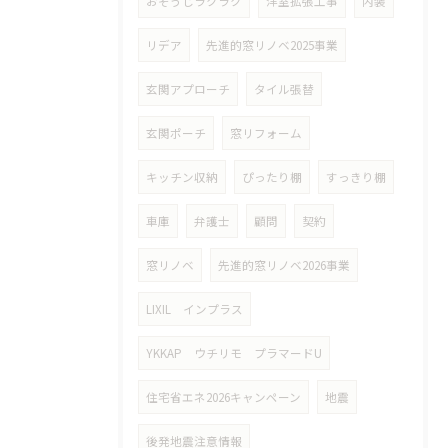
おそうじラクラク
洋室拡張工事
内装
リデア
先進的窓リノベ2025事業
玄関アプローチ
タイル張替
玄関ポーチ
窓リフォーム
キッチン収納
ぴったり棚
すっきり棚
車庫
弁護士
顧問
契約
窓リノベ
先進的窓リノベ2026事業
LIXIL インプラス
YKKAP ウチリモ プラマードU
住宅省エネ2026キャンペーン
地震
後発地震注意情報