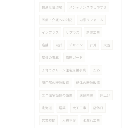
快適な住環境
メンテナンスのしやすさ
医療・介護への対応
内窓リフォーム
インプラス
リプラス
新装工事
店舗
設計
デザイン
計算
大雪
屋根の雪庇
雪庇ガード
子育てグリーン住宅支援事業
2025
開口部の断熱改修
躯体の断熱改修
エコ住宅設備の設置
店舗内装
床上げ
北海道
増築
大工工事
店休日
営業時間
人員不足
水漏れ工事