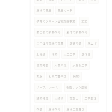
屋根の雪庇
雪庇ガード
子育てグリーン住宅支援事業
2025
開口部の断熱改修
躯体の断熱改修
エコ住宅設備の設置
店舗内装
床上げ
北海道
増築
大工工事
店休日
営業時間
人員不足
水漏れ工事
緊急
札幌市豊平区
SATIS
ノーブルレーベル
樹脂サッシ塗装
建築確認
大規模
設計士
工事監理
改装
屋根改修
屋根二重葺き