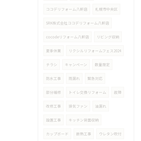
ココデリフォーム八軒店
札幌市中央区
SRK株式会社ココデリフォーム八軒店
cocodeリフォーム八軒店
リビング収納
夏季休業
リクシルリフォームフェス2024
チラシ
キャンペーン
数量限定
防水工事
雨漏れ
緊急対応
部分補修
トイレ交換リフォーム
故障
改修工事
排気ファン
油漏れ
設置工事
キッチン背面収納
カップボード
断熱工事
ウレタン吹付