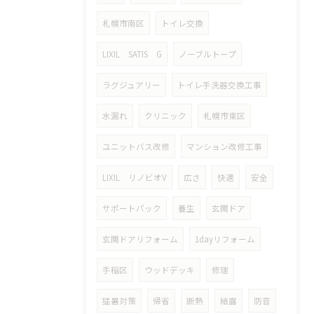
札幌市南区
トイレ交換
LIXIL SATIS G
ノーブルトープ
ラグジュアリー
トイレ手洗器交換工事
水漏れ
クリニック
札幌市東区
ユニットバス改修
マンション改修工事
LIXIL リノビオV
広さ
快適
安全
サポートパック
養生
玄関ドア
玄関ドアリフォーム
1dayリフォーム
手稲区
ウッドデッキ
修理
猛暑対策
帰省
断熱
結露
防音