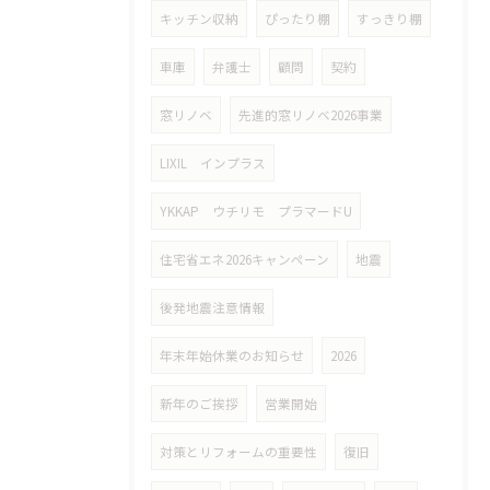
キッチン収納
ぴったり棚
すっきり棚
車庫
弁護士
顧問
契約
窓リノベ
先進的窓リノベ2026事業
LIXIL インプラス
YKKAP ウチリモ プラマードU
住宅省エネ2026キャンペーン
地震
後発地震注意情報
年末年始休業のお知らせ
2026
新年のご挨拶
営業開始
対策とリフォームの重要性
復旧