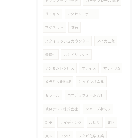
ドレンアップキット
カーテンレール修理
ダイキン
アクセントボード
マグネット
磁石
スタイリッシュカウンター
アイカ工業
清掃性
スタイリッシュ
アクセントクロス
サティス
サティスS
メラミン化粧板
キッチンパネル
セラール
ココデリフォーム八軒
城東テクノ株式会社
シャープ水切り
新築
サイディング
水切り
北区
東区
フクビ
フクビ化学工業