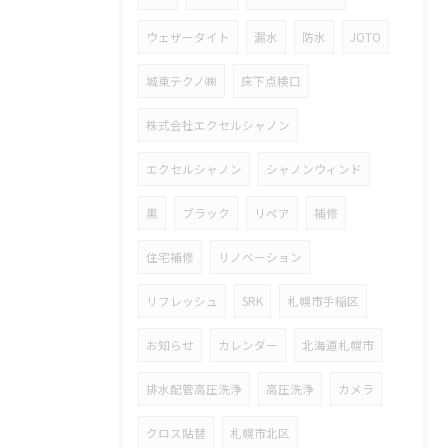
ウェザータイト
漏水
防水
JOTO
城東テクノ㈱
床下点検口
株式会社エクセルシャノン
エクセルシャノン
シャノンウィンド
黒
ブラック
リペア
補修
住宅補修
リノベーション
リフレッシュ
SRK
札幌市手稲区
お知らせ
カレンダー
北海道札幌市
排水配管高圧洗浄
高圧洗浄
カメラ
クロス貼替
札幌市北区