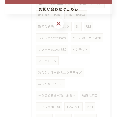
石綿事前調査結果の掲示
石綿(アスベスト)
お問い合わせはこちら
ばく露防止措置
呼吸用保護具
取替え式防じんマスク
3M
RL3
ちょっと役立つ情報
おうちのニオイ対策
リフォームかわら版
インテリア
ダークトーン
冷えない体を作るエクササイズ
あったかアイテム
体を温める食べ物、飲み物
結露の原因
トイレ交換工事
Jフィット
INAX