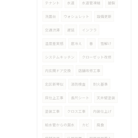
テナント
水道
水道管凍結
破裂
洗面台
ウォシュレット
設備更新
交通渋滞
遅延
インフラ
温度差実感
底冷え
春
雪解け
システムキッチン
クローゼット改修
内玄関ドア交換
店舗改修工事
北区新琴似
消防検査
耐火基準
床仕上工事
長尺シート
天井壁塗装
塗装工事
クロス工事
内装仕上げ
給水管からの漏水
カビ
腐食