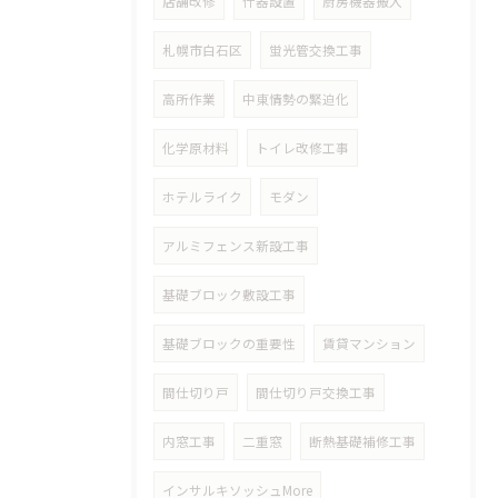
店舗改修
什器設置
厨房機器搬入
札幌市白石区
蛍光管交換工事
高所作業
中東情勢の緊迫化
化学原材料
トイレ改修工事
ホテルライク
モダン
アルミフェンス新設工事
基礎ブロック敷設工事
基礎ブロックの重要性
賃貸マンション
間仕切り戸
間仕切り戸交換工事
内窓工事
二重窓
断熱基礎補修工事
インサルキソッシュMore