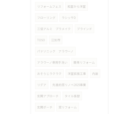
リフォームフェス
和室から洋室
フローリング
ラシッサD
三協アルミ プラメイク
ブラインド
TOSO
江別市
パナソニック アラウーノ
アラウーノ専用手洗い
簡単リフォーム
おそうじラクラク
洋室拡張工事
内装
リデア
先進的窓リノベ2025事業
玄関アプローチ
タイル張替
玄関ポーチ
窓リフォーム