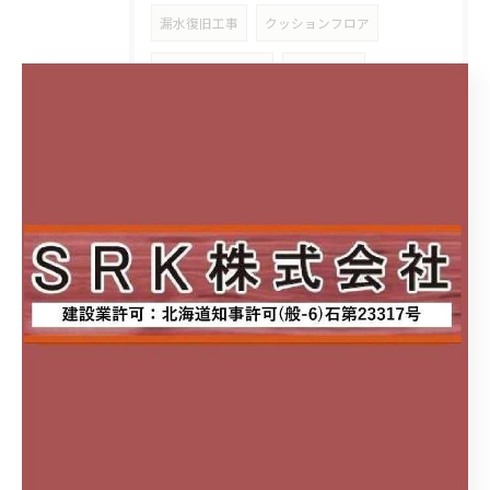
漏水復旧工事
クッションフロア
定休日のお知らせ
タイル工事
LIXIL SPAGE
LIXIL SPAGE【スパージュ】
システムバスルーム
交換工事
ユニットバス交換工事
リフォーム工事
パナソニック
Panasonic
アラウーノ
アラウーノ S160シリーズ
先進的窓リノベ事業
窓
リノベ
解体工事
現状回復工事