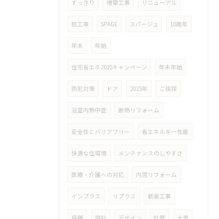
すっきり
増築工事
リニューアル
杭工事
SPAGE
スパージュ
10周年
年末
年始
住宅省エネ2025キャンペーン
年末年始
防犯対策
ドア
2025年
ご挨拶
浴室内熱中症
断熱リフォーム
安全性とバリアフリー
省エネルギー性能
快適な住環境
メンテナンスのしやすさ
医療・介護への対応
内窓リフォーム
インプラス
リプラス
新装工事
店舗
設計
デザイン
計算
大雪