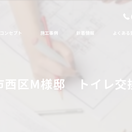
コンセプト
施工事例
新着情報
よくある
代表あいさつ
市西区M様邸 トイレ交