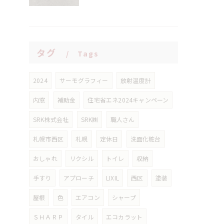
タグ
Tags
2024
サーモグラフィー
放射温度計
内窓
補助金
住宅省エネ2024キャンペーン
SRK株式会社
SRK㈱
職人さん
札幌市西区
札幌
定休日
洗面化粧台
おしゃれ
リクシル
トイレ
収納
手すり
アプローチ
LIXIL
西区
塗装
屋根
色
エアコン
シャープ
ＳＨＡＲＰ
タイル
エコカラット