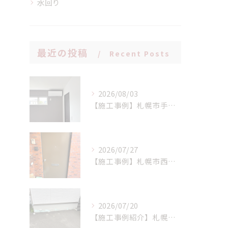
水回り
最近の投稿
Recent Posts
2026/08/03
【施工事例】札幌市手稲区 N様邸 室外機設置場所に配慮したエアコン新設工事！
2026/07/27
【施工事例】札幌市西区 K様邸 マンション玄関ドア交換工事：LIXIL リシェント(持ち出し工法)で、断熱性と防犯性を一気にアップ！
2026/07/20
【施工事例紹介】札幌市西区 S様邸 断熱基礎の剥離トラブルを解消！高耐久基礎保護材「インサルキソッシュMore」を用いた基礎補修工事