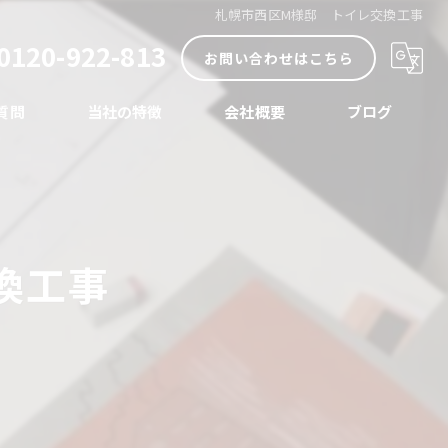
札幌市西区M様邸 トイレ交換工事
0120-922-813
お問い合わせはこちら
質問
当社の特徴
会社概要
ブログ
内装
コラム
外装
換工事
リノベーション
店舗
水まわり