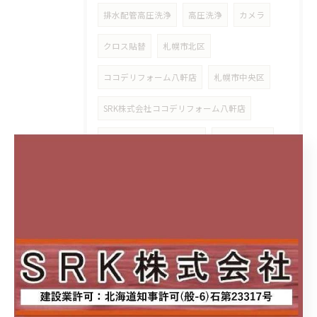
排水配管高圧洗浄
高圧洗浄
カメラ
クロス貼替
札幌市北区
ココデリフォーム八軒店
札幌市中央区
SRK株式会社ココデリフォーム八軒店
cocodeリフォーム八軒店
リビング収納
夏季休業
リクシルリフォームフェス2024
チラシ
キャンペーン
数量限定
防水工事
雨漏れ
緊急対応
部分補修
トイレ交換リフォーム
故障
改修工事
排気ファン
油漏れ