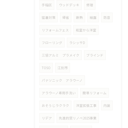
手稲区
ウッドデッキ
修理
猛暑対策
帰省
断熱
結露
防音
リフォームフェス
和室から洋室
フローリング
ラシッサD
三協アルミ プラメイク
ブラインド
TOSO
江別市
パナソニック アラウーノ
アラウーノ専用手洗い
簡単リフォーム
おそうじラクラク
洋室拡張工事
内装
リデア
先進的窓リノベ2025事業