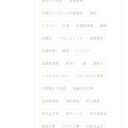
新年のご挨拶
営業開始
対策とリフォームの重要性
復旧
テナント
水道
水道管凍結
破裂
洗面台
ウォシュレット
設備更新
交通渋滞
遅延
インフラ
温度差実感
底冷え
春
雪解け
システムキッチン
クローゼット改修
内玄関ドア交換
店舗改修工事
北区新琴似
消防検査
耐火基準
床仕上工事
長尺シート
天井壁塗装
塗装工事
クロス工事
内装仕上げ