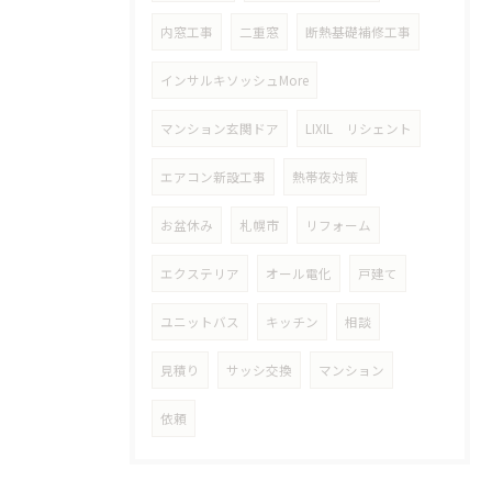
内窓工事
二重窓
断熱基礎補修工事
インサルキソッシュMore
マンション玄関ドア
LIXIL リシェント
エアコン新設工事
熱帯夜対策
お盆休み
札幌市
リフォーム
エクステリア
オール電化
戸建て
ユニットバス
キッチン
相談
見積り
サッシ交換
マンション
依頼