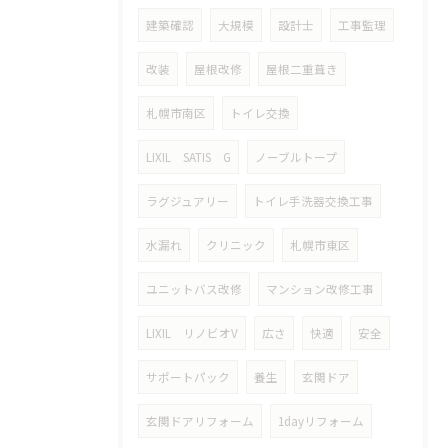
建築確認
大規模
設計士
工事監理
改装
屋根改修
屋根二重葺き
札幌市南区
トイレ交換
LIXIL SATIS G
ノーブルトープ
ラグジュアリー
トイレ手洗器交換工事
水漏れ
クリニック
札幌市東区
ユニットバス改修
マンション改修工事
LIXIL リノビオV
広さ
快適
安全
サポートパック
養生
玄関ドア
玄関ドアリフォーム
1dayリフォーム