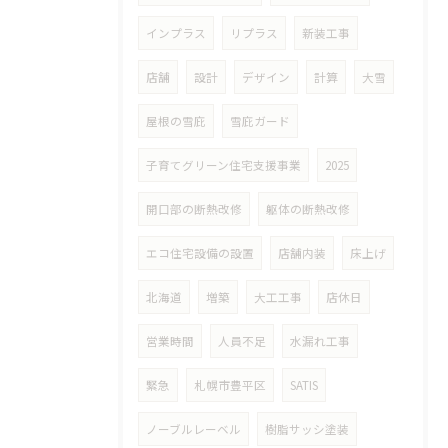
インプラス
リプラス
新装工事
店舗
設計
デザイン
計算
大雪
屋根の雪庇
雪庇ガード
子育てグリーン住宅支援事業
2025
開口部の断熱改修
躯体の断熱改修
エコ住宅設備の設置
店舗内装
床上げ
北海道
増築
大工工事
店休日
営業時間
人員不足
水漏れ工事
緊急
札幌市豊平区
SATIS
ノーブルレーベル
樹脂サッシ塗装