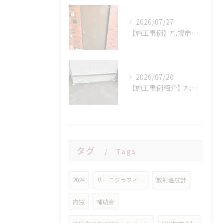
2026/07/27
【施工事例】札幌市西区 K様邸 マンション玄関ドア交換工事：LIXIL リシェント(持ち出し工法)で、断熱性と防犯性を一気にアップ！
2026/07/20
【施工事例紹介】札幌市西区 S様邸 断熱基礎の剥離トラブルを解消！高耐久基礎保護材「インサルキソッシュMore」を用いた基礎補修工事
タグ
Tags
2024
サーモグラフィー
放射温度計
内窓
補助金