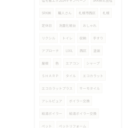
住宅省エネ2024キャンペーン
SRK株式会社
SRK㈱
職人さん
札幌市西区
札幌
定休日
洗面化粧台
おしゃれ
リクシル
トイレ
収納
手すり
アプローチ
LIXIL
西区
塗装
屋根
色
エアコン
シャープ
ＳＨＡＲＰ
タイル
エコカラット
エコカラットプラス
サーモタイル
アレルピュア
ボイラー交換
給湯ボイラー
給湯ボイラー交換
ペット
ペットリフォーム