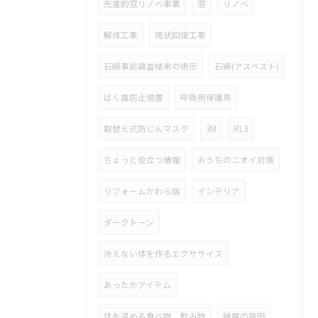
先進的窓リノベ事業
窓
リノベ
解体工事
現状回復工事
石綿事前調査結果の掲示
石綿(アスベスト)
ばく露防止措置
呼吸用保護具
取替え式防じんマスク
3M
RL3
ちょっと役立つ情報
おうちのニオイ対策
リフォームかわら版
インテリア
ダークトーン
冷えない体を作るエクササイズ
あったかアイテム
体を温める食べ物、飲み物
結露の原因