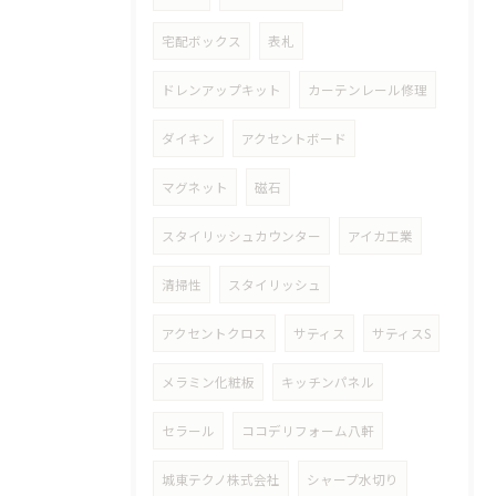
宅配ボックス
表札
ドレンアップキット
カーテンレール修理
ダイキン
アクセントボード
マグネット
磁石
スタイリッシュカウンター
アイカ工業
清掃性
スタイリッシュ
アクセントクロス
サティス
サティスS
メラミン化粧板
キッチンパネル
セラール
ココデリフォーム八軒
城東テクノ株式会社
シャープ水切り