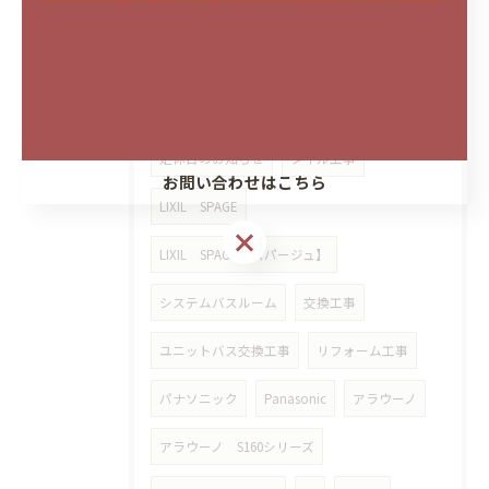
設置工事
キッチン背面収納
カップボード
断熱工事
ウレタン吹付
漏水復旧工事
クッションフロア
定休日のお知らせ
タイル工事
お問い合わせはこちら
LIXIL SPAGE
LIXIL SPAGE【スパージュ】
システムバスルーム
交換工事
ユニットバス交換工事
リフォーム工事
パナソニック
Panasonic
アラウーノ
アラウーノ S160シリーズ