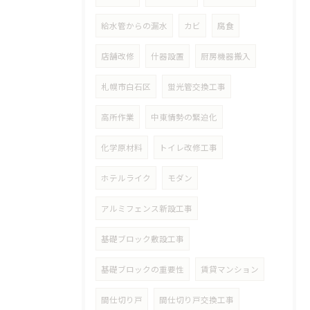
給水管からの漏水
カビ
腐食
店舗改修
什器設置
厨房機器搬入
札幌市白石区
蛍光管交換工事
高所作業
中東情勢の緊迫化
化学原材料
トイレ改修工事
ホテルライク
モダン
アルミフェンス新設工事
基礎ブロック敷設工事
基礎ブロックの重要性
賃貸マンション
間仕切り戸
間仕切り戸交換工事