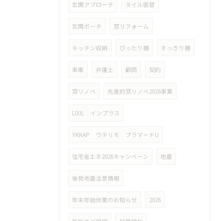
玄関アプローチ
タイル張替
玄関ポーチ
窓リフォーム
キッチン収納
ぴったり棚
すっきり棚
車庫
弁護士
顧問
契約
窓リノベ
先進的窓リノベ2026事業
LIXIL インプラス
YKKAP ウチリモ プラマードU
住宅省エネ2026キャンペーン
地震
後発地震注意情報
年末年始休業のお知らせ
2026