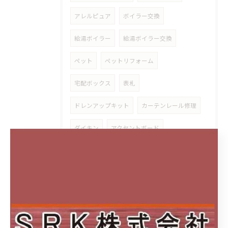
アレルピュア
ボイラー交換
給湯ボイラー
給湯ボイラー交換
ペット
ペットリフォーム
宅配ボックス
表札
ドレンアップキット
カーテンレール修理
ダイキン
アクセントボード
マグネット
磁石
スタイリッシュカウンター
アイカ工業
清掃性
スタイリッシュ
アクセントクロス
サティス
サティスS