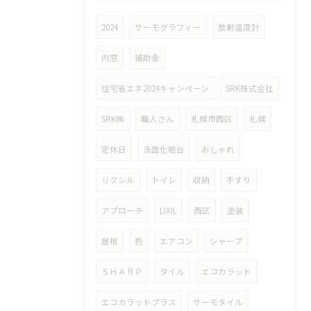
2024
サーモグラフィー
放射温度計
内窓
補助金
住宅省エネ2024キャンペーン
SRK株式会社
SRK㈱
職人さん
札幌市西区
札幌
定休日
洗面化粧台
おしゃれ
リクシル
トイレ
収納
手すり
アプローチ
LIXIL
西区
塗装
屋根
色
エアコン
シャープ
ＳＨＡＲＰ
タイル
エコカラット
エコカラットプラス
サーモタイル