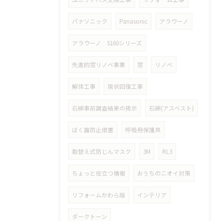
パナソニック
Panasonic
アラウーノ
アラウーノ S160シリーズ
先進的窓リノベ事業
窓
リノベ
解体工事
現状回復工事
石綿事前調査結果の掲示
石綿(アスベスト)
ばく露防止措置
呼吸用保護具
取替え式防じんマスク
3M
RL3
ちょっと役立つ情報
おうちのニオイ対策
リフォームかわら版
インテリア
ダークトーン