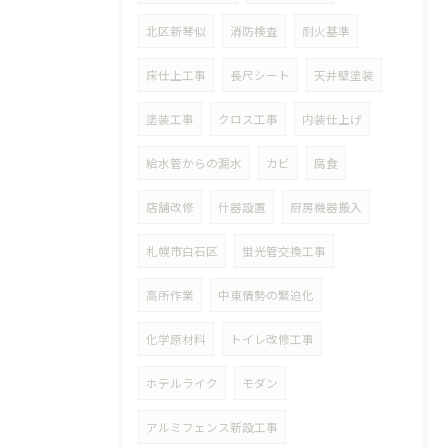
北区新琴似
消防検査
耐火基準
床仕上工事
長尺シート
天井壁塗装
塗装工事
クロス工事
内装仕上げ
給水管からの漏水
カビ
腐食
店舗改修
什器設置
厨房機器搬入
札幌市白石区
蛍光管交換工事
高所作業
中東情勢の緊迫化
化学原材料
トイレ改修工事
ホテルライク
モダン
アルミフェンス新設工事