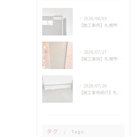
2026/08/03
【施工事例】札幌市手稲区 N様邸 室外機設置場所に配慮したエアコン新設工事！
2026/07/27
【施工事例】札幌市西区 K様邸 マンション玄関ドア交換工事：LIXIL リシェント(持ち出し工法)で、断熱性と防犯性を一気にアップ！
2026/07/20
【施工事例紹介】札幌市西区 S様邸 断熱基礎の剥離トラブルを解消！高耐久基礎保護材「インサルキソッシュMore」を用いた基礎補修工事
タグ
Tags