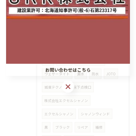
メラミン化粧板
キッチンパネル
セラール
ココデリフォーム八軒
城東テクノ株式会社
シャープ水切り
新築
サイディング
水切り
北区
東区
フクビ
フクビ化学工業
お問い合わせはこちら
ウェザータイト
漏水
防水
JOTO
城東テクノ㈱
床下点検口
株式会社エクセルシャノン
エクセルシャノン
シャノンウィンド
黒
ブラック
リペア
補修