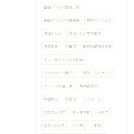
基礎ブロック敷設工事
基礎ブロックの重要性
賃貸マンション
間仕切り戸
間仕切り戸交換工事
内窓工事
二重窓
断熱基礎補修工事
インサルキソッシュMore
マンション玄関ドア
LIXIL リシェント
エアコン新設工事
熱帯夜対策
お盆休み
札幌市
リフォーム
エクステリア
オール電化
戸建て
ユニットバス
キッチン
相談