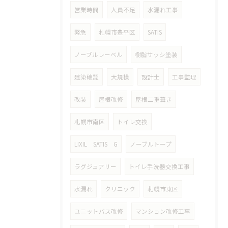
営業時間
人員不足
水漏れ工事
緊急
札幌市豊平区
SATIS
ノーブルレーベル
樹脂サッシ塗装
建築確認
大規模
設計士
工事監理
改装
屋根改修
屋根二重葺き
札幌市南区
トイレ交換
LIXIL SATIS G
ノーブルトープ
ラグジュアリー
トイレ手洗器交換工事
水漏れ
クリニック
札幌市東区
ユニットバス改修
マンション改修工事