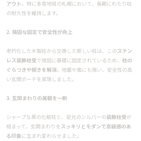
アウト
。特に多雪地域の札幌において、長期にわたり柱
の耐久性を維持します。
2. 強固な固定で安全性が向上
老朽化した木製柱から交換した新しい柱は、この
ステン
レス装飾柱受
で強固に基礎に固定されているため、
柱の
ぐらつきや傾きを解消
。地震や風にも強い、安全性の高
い玄関ポーチを実現しました。
3. 玄関まわりの美観を一新
シャープな黒の化粧柱と、足元のシルバーの
装飾柱受
が
相まって、玄関まわりを
スッキリとモダンで高級感のあ
る印象
に生まれ変わらせました。