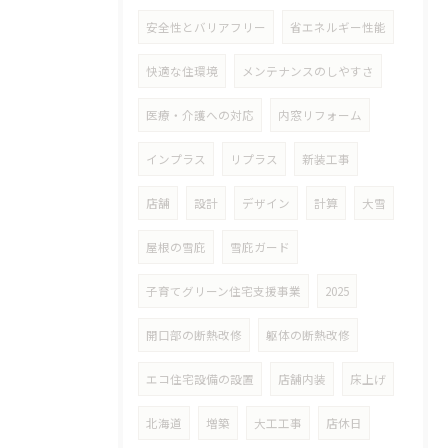
安全性とバリアフリー
省エネルギー性能
快適な住環境
メンテナンスのしやすさ
医療・介護への対応
内窓リフォーム
インプラス
リプラス
新装工事
店舗
設計
デザイン
計算
大雪
屋根の雪庇
雪庇ガード
子育てグリーン住宅支援事業
2025
開口部の断熱改修
躯体の断熱改修
エコ住宅設備の設置
店舗内装
床上げ
北海道
増築
大工工事
店休日