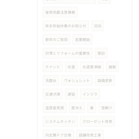
後発地震注意情報
年末年始休業のお知らせ
2026
新年のご挨拶
営業開始
対策とリフォームの重要性
復旧
テナント
水道
水道管凍結
破裂
洗面台
ウォシュレット
設備更新
交通渋滞
遅延
インフラ
温度差実感
底冷え
春
雪解け
システムキッチン
クローゼット改修
内玄関ドア交換
店舗改修工事