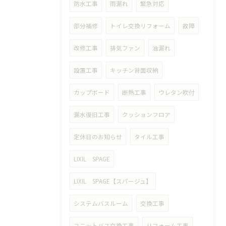
防水工事
雨漏れ
緊急対応
部分補修
トイレ交換リフォーム
故障
改修工事
排気ファン
油漏れ
設置工事
キッチン背面収納
カップボード
断熱工事
ウレタン吹付
漏水復旧工事
クッションフロア
定休日のお知らせ
タイル工事
LIXIL SPAGE
LIXIL SPAGE【スパージュ】
システムバスルーム
交換工事
ユニットバス交換工事
リフォーム工事