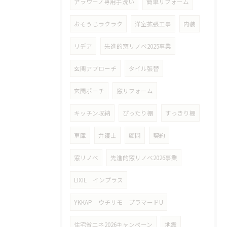
アラウーノ専用手洗い
簡単リフォーム
おそうじラクラク
洋室拡張工事
内装
リデア
先進的窓リノベ2025事業
玄関アプローチ
タイル張替
玄関ポーチ
窓リフォーム
キッチン収納
ぴったり棚
すっきり棚
車庫
弁護士
顧問
契約
窓リノベ
先進的窓リノベ2026事業
LIXIL インプラス
YKKAP ウチリモ プラマードU
住宅省エネ2026キャンペーン
地震