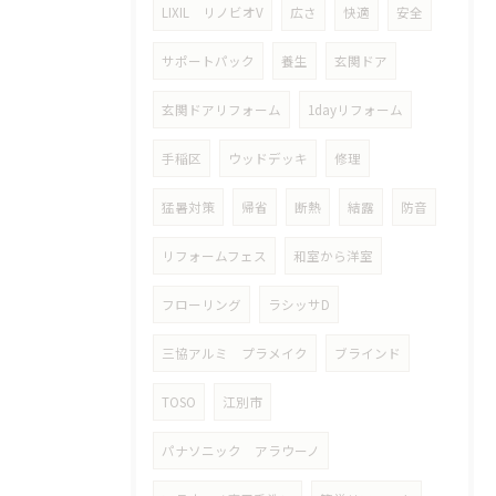
LIXIL リノビオV
広さ
快適
安全
サポートパック
養生
玄関ドア
玄関ドアリフォーム
1dayリフォーム
手稲区
ウッドデッキ
修理
猛暑対策
帰省
断熱
結露
防音
リフォームフェス
和室から洋室
フローリング
ラシッサD
三協アルミ プラメイク
ブラインド
TOSO
江別市
パナソニック アラウーノ