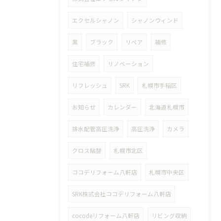
エクセルシャノン
シャノンウィンド
黒
ブラック
リペア
補修
住宅補修
リノベーション
リフレッシュ
SRK
札幌市手稲区
お知らせ
カレンダー
北海道札幌市
排水配管高圧洗浄
高圧洗浄
カメラ
クロス貼替
札幌市北区
ココデリフォーム八軒店
札幌市中央区
SRK株式会社ココデリフォーム八軒店
cocodeリフォーム八軒店
リビング収納