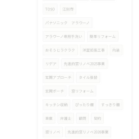
TOSO
江別市
パナソニック アラウーノ
アラウーノ専用手洗い
簡単リフォーム
おそうじラクラク
洋室拡張工事
内装
リデア
先進的窓リノベ2025事業
玄関アプローチ
タイル張替
玄関ポーチ
窓リフォーム
キッチン収納
ぴったり棚
すっきり棚
車庫
弁護士
顧問
契約
窓リノベ
先進的窓リノベ2026事業