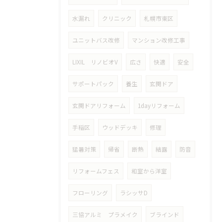
水漏れ
クリニック
札幌市東区
ユニットバス改修
マンション改修工事
LIXIL リノビオV
広さ
快適
安全
サポートパック
養生
玄関ドア
玄関ドアリフォーム
1dayリフォーム
手稲区
ウッドデッキ
修理
猛暑対策
帰省
断熱
結露
防音
リフォームフェス
和室から洋室
フローリング
ラシッサD
三協アルミ プラメイク
ブラインド