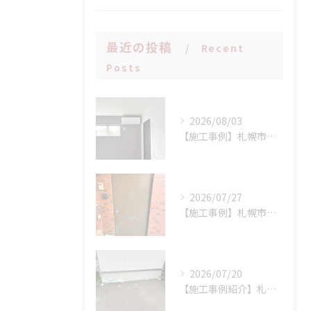
最近の投稿
Recent
Posts
2026/08/03
【施工事例】札幌市手稲区 N様邸 室外機設置場所に配慮したエアコン新設工事！
2026/07/27
【施工事例】札幌市西区 K様邸 マンション玄関ドア交換工事：LIXIL リシェント(持ち出し工法)で、断熱性と防犯性を一気にアップ！
2026/07/20
【施工事例紹介】札幌市西区 S様邸 断熱基礎の剥離トラブルを解消！高耐久基礎保護材「インサルキソッシュMore」を用いた基礎補修工事