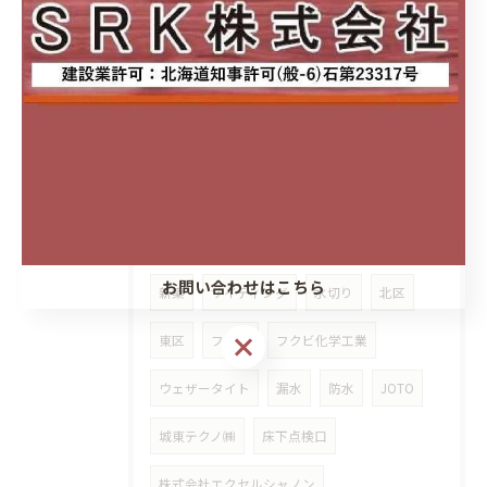
スタイリッシュカウンター
アイカ工業
清掃性
スタイリッシュ
アクセントクロス
サティス
サティスS
メラミン化粧板
キッチンパネル
セラール
ココデリフォーム八軒
城東テクノ株式会社
シャープ水切り
お問い合わせはこちら
新築
サイディング
水切り
北区
東区
フクビ
フクビ化学工業
ウェザータイト
漏水
防水
JOTO
城東テクノ㈱
床下点検口
株式会社エクセルシャノン