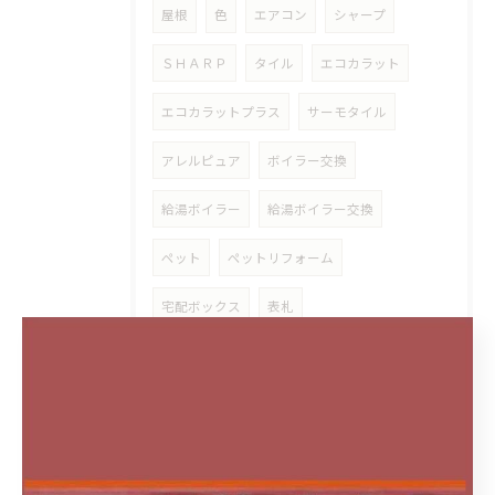
屋根
色
エアコン
シャープ
ＳＨＡＲＰ
タイル
エコカラット
エコカラットプラス
サーモタイル
アレルピュア
ボイラー交換
給湯ボイラー
給湯ボイラー交換
ペット
ペットリフォーム
宅配ボックス
表札
ドレンアップキット
カーテンレール修理
ダイキン
アクセントボード
マグネット
磁石