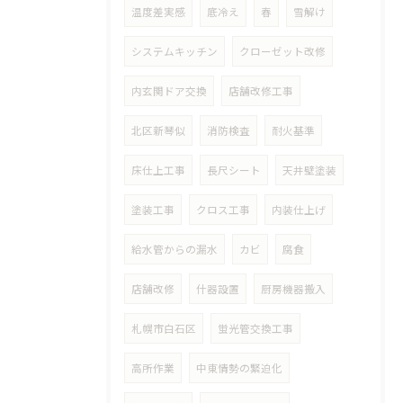
温度差実感
底冷え
春
雪解け
システムキッチン
クローゼット改修
内玄関ドア交換
店舗改修工事
北区新琴似
消防検査
耐火基準
床仕上工事
長尺シート
天井壁塗装
塗装工事
クロス工事
内装仕上げ
給水管からの漏水
カビ
腐食
店舗改修
什器設置
厨房機器搬入
札幌市白石区
蛍光管交換工事
高所作業
中東情勢の緊迫化