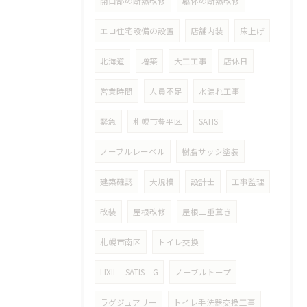
開口部の断熱改修
躯体の断熱改修
エコ住宅設備の設置
店舗内装
床上げ
北海道
増築
大工工事
店休日
営業時間
人員不足
水漏れ工事
緊急
札幌市豊平区
SATIS
ノーブルレーベル
樹脂サッシ塗装
建築確認
大規模
設計士
工事監理
改装
屋根改修
屋根二重葺き
札幌市南区
トイレ交換
LIXIL SATIS G
ノーブルトープ
ラグジュアリー
トイレ手洗器交換工事