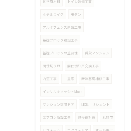
化学原材料
トイレ改修工事
ホテルライク
モダン
アルミフェンス新設工事
基礎ブロック敷設工事
基礎ブロックの重要性
賃貸マンション
間仕切り戸
間仕切り戸交換工事
内窓工事
二重窓
断熱基礎補修工事
インサルキソッシュMore
マンション玄関ドア
LIXIL リシェント
エアコン新設工事
熱帯夜対策
札幌市
リフォーム
エクステリア
オール電化