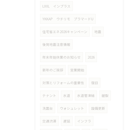
LIXIL インプラス
YKKAP ウチリモ プラマードU
住宅省エネ2026キャンペーン
地震
後発地震注意情報
年末年始休業のお知らせ
2026
新年のご挨拶
営業開始
対策とリフォームの重要性
復旧
テナント
水道
水道管凍結
破裂
洗面台
ウォシュレット
設備更新
交通渋滞
遅延
インフラ