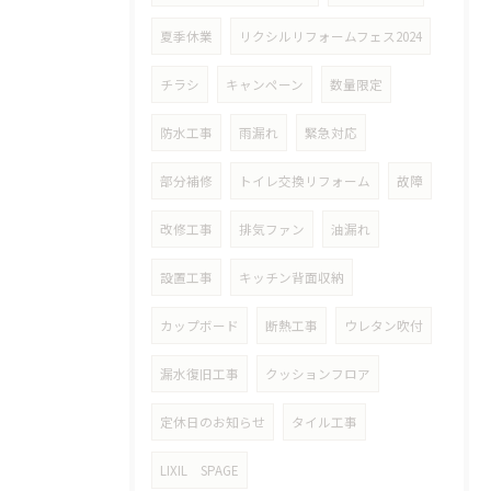
夏季休業
リクシルリフォームフェス2024
チラシ
キャンペーン
数量限定
防水工事
雨漏れ
緊急対応
部分補修
トイレ交換リフォーム
故障
改修工事
排気ファン
油漏れ
設置工事
キッチン背面収納
カップボード
断熱工事
ウレタン吹付
漏水復旧工事
クッションフロア
定休日のお知らせ
タイル工事
LIXIL SPAGE