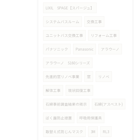
LIXIL SPAGE【スパージュ】
システムバスルーム
交換工事
ユニットバス交換工事
リフォーム工事
パナソニック
Panasonic
アラウーノ
アラウーノ S160シリーズ
先進的窓リノベ事業
窓
リノベ
解体工事
現状回復工事
石綿事前調査結果の掲示
石綿(アスベスト)
ばく露防止措置
呼吸用保護具
取替え式防じんマスク
3M
RL3