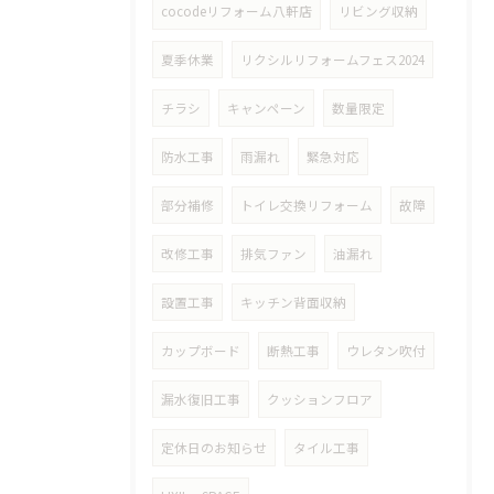
cocodeリフォーム八軒店
リビング収納
夏季休業
リクシルリフォームフェス2024
チラシ
キャンペーン
数量限定
防水工事
雨漏れ
緊急対応
部分補修
トイレ交換リフォーム
故障
改修工事
排気ファン
油漏れ
設置工事
キッチン背面収納
カップボード
断熱工事
ウレタン吹付
漏水復旧工事
クッションフロア
定休日のお知らせ
タイル工事