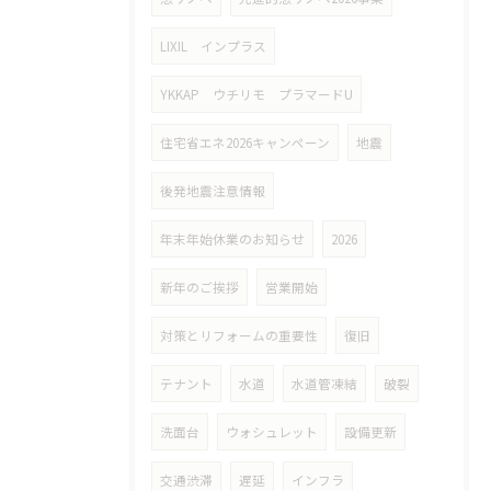
LIXIL インプラス
YKKAP ウチリモ プラマードU
住宅省エネ2026キャンペーン
地震
後発地震注意情報
年末年始休業のお知らせ
2026
新年のご挨拶
営業開始
対策とリフォームの重要性
復旧
テナント
水道
水道管凍結
破裂
洗面台
ウォシュレット
設備更新
交通渋滞
遅延
インフラ