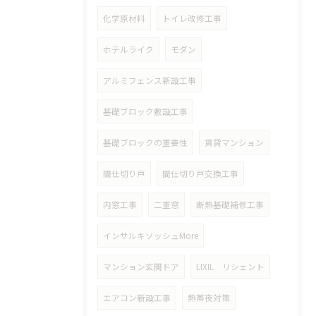
化学原材料
トイレ改修工事
ホテルライク
モダン
アルミフェンス新設工事
基礎ブロック敷設工事
基礎ブロックの重要性
賃貸マンション
間仕切り戸
間仕切り戸交換工事
内窓工事
二重窓
断熱基礎補修工事
インサルキソッシュMore
マンション玄関ドア
LIXIL リシェント
エアコン新設工事
熱帯夜対策