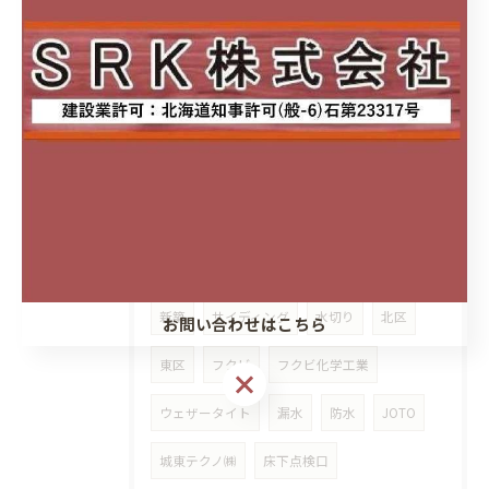
スタイリッシュカウンター
アイカ工業
清掃性
スタイリッシュ
アクセントクロス
サティス
サティスS
メラミン化粧板
キッチンパネル
セラール
ココデリフォーム八軒
城東テクノ株式会社
シャープ水切り
新築
サイディング
水切り
北区
お問い合わせはこちら
東区
フクビ
フクビ化学工業
ウェザータイト
漏水
防水
JOTO
城東テクノ㈱
床下点検口