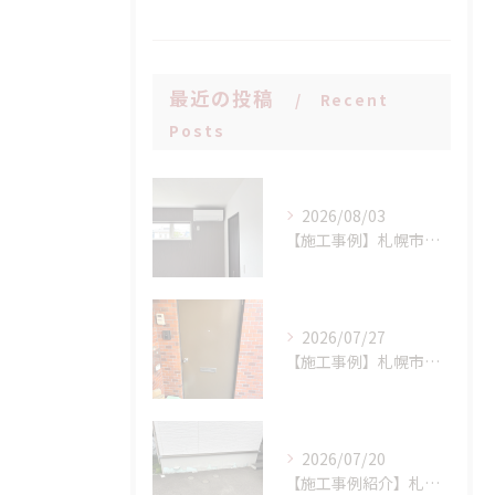
最近の投稿
Recent
Posts
2026/08/03
【施工事例】札幌市手稲区 N様邸 室外機設置場所に配慮したエアコン新設工事！
2026/07/27
【施工事例】札幌市西区 K様邸 マンション玄関ドア交換工事：LIXIL リシェント(持ち出し工法)で、断熱性と防犯性を一気にアップ！
2026/07/20
【施工事例紹介】札幌市西区 S様邸 断熱基礎の剥離トラブルを解消！高耐久基礎保護材「インサルキソッシュMore」を用いた基礎補修工事