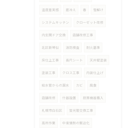
温度差実感
底冷え
春
雪解け
システムキッチン
クローゼット改修
内玄関ドア交換
店舗改修工事
北区新琴似
消防検査
耐火基準
床仕上工事
長尺シート
天井壁塗装
塗装工事
クロス工事
内装仕上げ
給水管からの漏水
カビ
腐食
店舗改修
什器設置
厨房機器搬入
札幌市白石区
蛍光管交換工事
高所作業
中東情勢の緊迫化