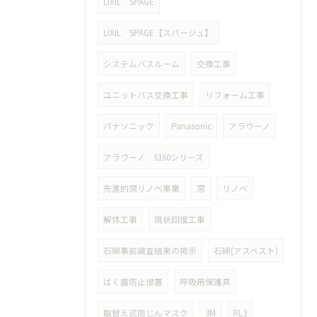
LIXIL SPAGE
LIXIL SPAGE【スパージュ】
システムバスルーム
交換工事
ユニットバス交換工事
リフォーム工事
パナソニック
Panasonic
アラウーノ
アラウーノ S160シリーズ
先進的窓リノベ事業
窓
リノベ
解体工事
現状回復工事
石綿事前調査結果の掲示
石綿(アスベスト)
ばく露防止措置
呼吸用保護具
取替え式防じんマスク
3M
RL3