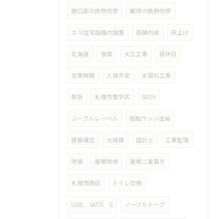
開口部の断熱改修
躯体の断熱改修
エコ住宅設備の設置
店舗内装
床上げ
北海道
増築
大工工事
店休日
営業時間
人員不足
水漏れ工事
緊急
札幌市豊平区
SATIS
ノーブルレーベル
樹脂サッシ塗装
建築確認
大規模
設計士
工事監理
改装
屋根改修
屋根二重葺き
札幌市南区
トイレ交換
LIXIL SATIS G
ノーブルトープ