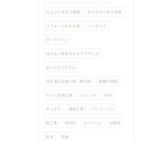
ちょっと役立つ情報
おうちのニオイ対策
リフォームかわら版
インテリア
ダークトーン
冷えない体を作るエクササイズ
あったかアイテム
体を温める食べ物、飲み物
結露の原因
トイレ交換工事
Jフィット
INAX
すっきり
増築工事
リニューアル
杭工事
SPAGE
スパージュ
10周年
年末
年始