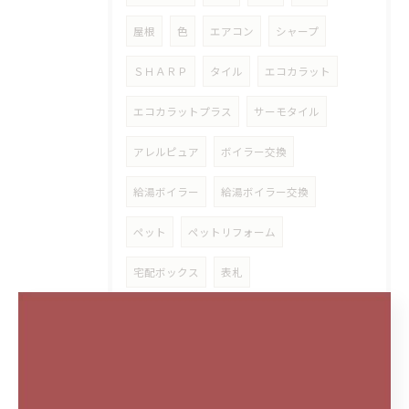
屋根
色
エアコン
シャープ
ＳＨＡＲＰ
タイル
エコカラット
エコカラットプラス
サーモタイル
アレルピュア
ボイラー交換
給湯ボイラー
給湯ボイラー交換
ペット
ペットリフォーム
宅配ボックス
表札
ドレンアップキット
カーテンレール修理
ダイキン
アクセントボード
マグネット
磁石