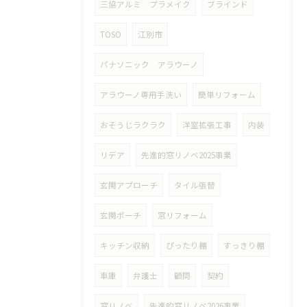
三協アルミ プラメイク
ブラインド
TOSO
江別市
パナソニック アラウーノ
アラウーノ専用手洗い
簡単リフォーム
おそうじラクラク
洋室拡張工事
内装
リデア
先進的窓リノベ2025事業
玄関アプローチ
タイル張替
玄関ポーチ
窓リフォーム
キッチン収納
ぴったり棚
すっきり棚
車庫
弁護士
顧問
契約
窓リノベ
先進的窓リノベ2026事業