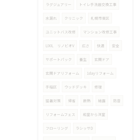
ラグジュアリー
トイレ手洗器交換工事
水漏れ
クリニック
札幌市東区
ユニットバス改修
マンション改修工事
LIXIL リノビオV
広さ
快適
安全
サポートパック
養生
玄関ドア
玄関ドアリフォーム
1dayリフォーム
手稲区
ウッドデッキ
修理
猛暑対策
帰省
断熱
結露
防音
リフォームフェス
和室から洋室
フローリング
ラシッサD