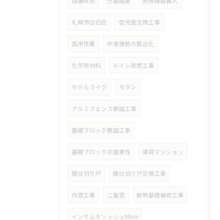
店舗改修
什器設置
厨房機器搬入
札幌市白石区
蛍光管交換工事
高所作業
中東情勢の緊迫化
化学原材料
トイレ改修工事
ホテルライク
モダン
アルミフェンス新設工事
基礎ブロック敷設工事
基礎ブロックの重要性
賃貸マンション
間仕切り戸
間仕切り戸交換工事
内窓工事
二重窓
断熱基礎補修工事
インサルキソッシュMore