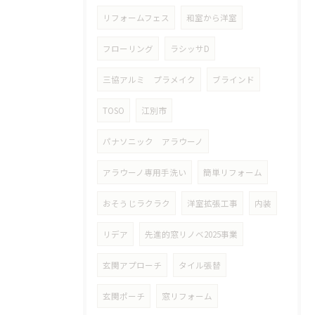
リフォームフェス
和室から洋室
フローリング
ラシッサD
三協アルミ プラメイク
ブラインド
TOSO
江別市
パナソニック アラウーノ
アラウーノ専用手洗い
簡単リフォーム
おそうじラクラク
洋室拡張工事
内装
リデア
先進的窓リノベ2025事業
玄関アプローチ
タイル張替
玄関ポーチ
窓リフォーム