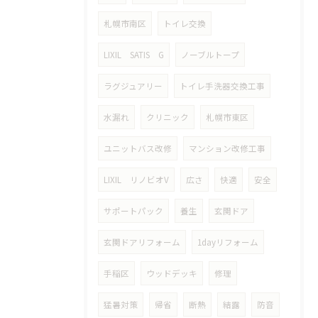
札幌市南区
トイレ交換
LIXIL SATIS G
ノーブルトープ
ラグジュアリー
トイレ手洗器交換工事
水漏れ
クリニック
札幌市東区
ユニットバス改修
マンション改修工事
LIXIL リノビオV
広さ
快適
安全
サポートパック
養生
玄関ドア
玄関ドアリフォーム
1dayリフォーム
手稲区
ウッドデッキ
修理
猛暑対策
帰省
断熱
結露
防音