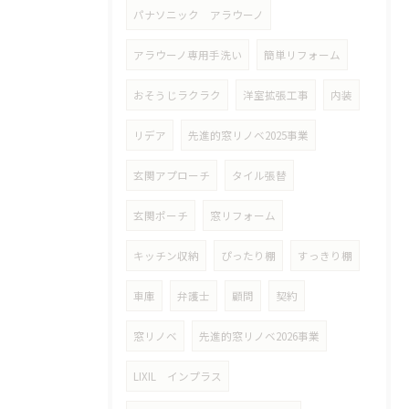
パナソニック アラウーノ
アラウーノ専用手洗い
簡単リフォーム
おそうじラクラク
洋室拡張工事
内装
リデア
先進的窓リノベ2025事業
玄関アプローチ
タイル張替
玄関ポーチ
窓リフォーム
キッチン収納
ぴったり棚
すっきり棚
車庫
弁護士
顧問
契約
窓リノベ
先進的窓リノベ2026事業
LIXIL インプラス