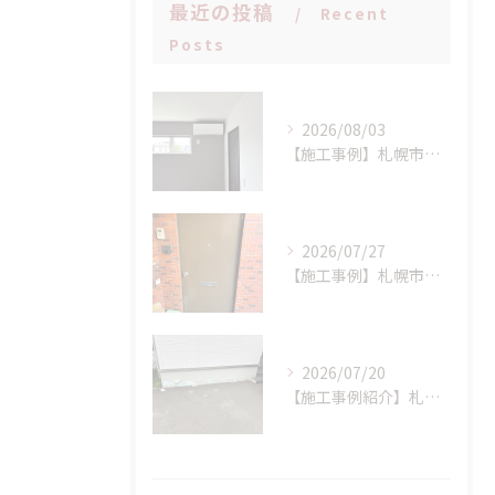
最近の投稿
Recent
Posts
2026/08/03
【施工事例】札幌市手稲区 N様邸 室外機設置場所に配慮したエアコン新設工事！
2026/07/27
【施工事例】札幌市西区 K様邸 マンション玄関ドア交換工事：LIXIL リシェント(持ち出し工法)で、断熱性と防犯性を一気にアップ！
2026/07/20
【施工事例紹介】札幌市西区 S様邸 断熱基礎の剥離トラブルを解消！高耐久基礎保護材「インサルキソッシュMore」を用いた基礎補修工事