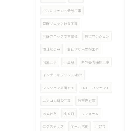
アルミフェンス新設工事
基礎ブロック敷設工事
基礎ブロックの重要性
賃貸マンション
間仕切り戸
間仕切り戸交換工事
内窓工事
二重窓
断熱基礎補修工事
インサルキソッシュMore
マンション玄関ドア
LIXIL リシェント
エアコン新設工事
熱帯夜対策
お盆休み
札幌市
リフォーム
エクステリア
オール電化
戸建て