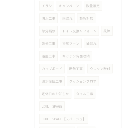
チラシ
キャンペーン
数量限定
防水工事
雨漏れ
緊急対応
部分補修
トイレ交換リフォーム
故障
改修工事
排気ファン
油漏れ
設置工事
キッチン背面収納
カップボード
断熱工事
ウレタン吹付
漏水復旧工事
クッションフロア
定休日のお知らせ
タイル工事
LIXIL SPAGE
LIXIL SPAGE【スパージュ】