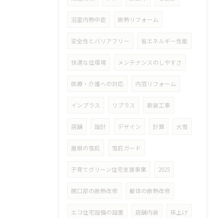
浴室内熱中症
断熱リフォーム
安全性とバリアフリー
省エネルギー性能
快適な住環境
メンテナンスのしやすさ
医療・介護への対応
内窓リフォーム
インプラス
リプラス
新装工事
店舗
設計
デザイン
計算
大雪
屋根の雪庇
雪庇ガード
子育てグリーン住宅支援事業
2025
開口部の断熱改修
躯体の断熱改修
エコ住宅設備の設置
店舗内装
床上げ