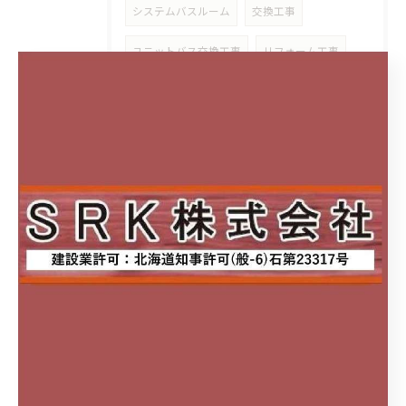
システムバスルーム
交換工事
ユニットバス交換工事
リフォーム工事
パナソニック
Panasonic
アラウーノ
アラウーノ S160シリーズ
先進的窓リノベ事業
窓
リノベ
解体工事
現状回復工事
石綿事前調査結果の掲示
石綿(アスベスト)
ばく露防止措置
呼吸用保護具
取替え式防じんマスク
3M
RL3
ちょっと役立つ情報
おうちのニオイ対策