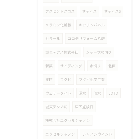
アクセントクロス
サティス
サティスS
メラミン化粧板
キッチンパネル
セラール
ココデリフォーム八軒
城東テクノ株式会社
シャープ水切り
新築
サイディング
水切り
北区
東区
フクビ
フクビ化学工業
ウェザータイト
漏水
防水
JOTO
城東テクノ㈱
床下点検口
株式会社エクセルシャノン
エクセルシャノン
シャノンウィンド