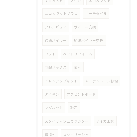
ＳＨＡＲＰ
タイル
エコカラット
エコカラットプラス
サーモタイル
アレルピュア
ボイラー交換
給湯ボイラー
給湯ボイラー交換
ペット
ペットリフォーム
宅配ボックス
表札
ドレンアップキット
カーテンレール修理
ダイキン
アクセントボード
マグネット
磁石
スタイリッシュカウンター
アイカ工業
清掃性
スタイリッシュ