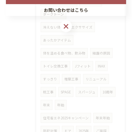
リフォームかわら版
インテリア
お問い合わせはこちら
ダークトーン
冷えない体を作るエクササイズ
あったかアイテム
体を温める食べ物、飲み物
結露の原因
トイレ交換工事
Jフィット
INAX
すっきり
増築工事
リニューアル
杭工事
SPAGE
スパージュ
10周年
年末
年始
住宅省エネ2025キャンペーン
年末年始
防犯対策
ドア
2025年
ご挨拶