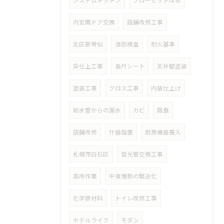
システムキッチン
クローゼット改修
内玄関ドア交換
店舗改修工事
北区新琴似
消防検査
耐火基準
床仕上工事
長尺シート
天井壁塗装
塗装工事
クロス工事
内装仕上げ
給水管からの漏水
カビ
腐食
店舗改修
什器設置
厨房機器搬入
札幌市白石区
蛍光管交換工事
高所作業
中東情勢の緊迫化
化学原材料
トイレ改修工事
ホテルライク
モダン