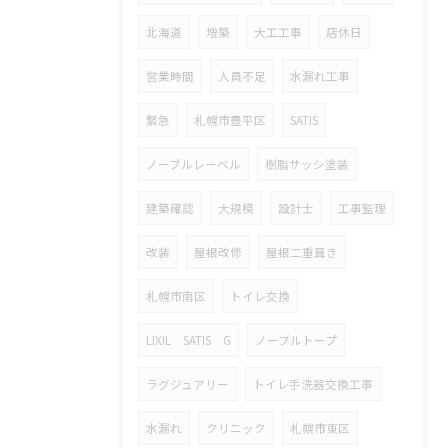
北海道
増築
大工工事
店休日
営業時間
人員不足
水漏れ工事
緊急
札幌市豊平区
SATIS
ノーブルレーベル
樹脂サッシ塗装
建築確認
大規模
設計士
工事監理
改装
屋根改修
屋根二重葺き
札幌市南区
トイレ交換
LIXIL SATIS G
ノーブルトープ
ラグジュアリー
トイレ手洗器交換工事
水漏れ
クリニック
札幌市東区