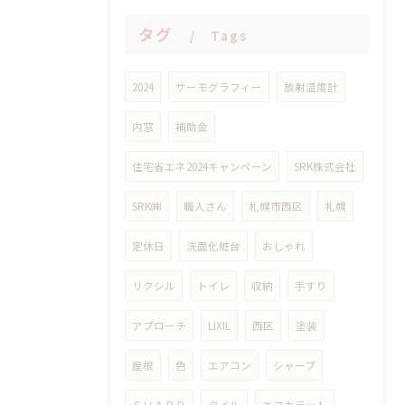
タグ
Tags
2024
サーモグラフィー
放射温度計
内窓
補助金
住宅省エネ2024キャンペーン
SRK株式会社
SRK㈱
職人さん
札幌市西区
札幌
定休日
洗面化粧台
おしゃれ
リクシル
トイレ
収納
手すり
アプローチ
LIXIL
西区
塗装
屋根
色
エアコン
シャープ