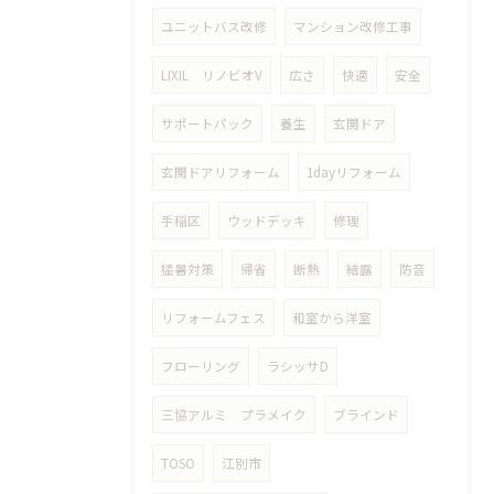
ユニットバス改修
マンション改修工事
LIXIL リノビオV
広さ
快適
安全
サポートパック
養生
玄関ドア
玄関ドアリフォーム
1dayリフォーム
手稲区
ウッドデッキ
修理
猛暑対策
帰省
断熱
結露
防音
リフォームフェス
和室から洋室
フローリング
ラシッサD
三協アルミ プラメイク
ブラインド
TOSO
江別市