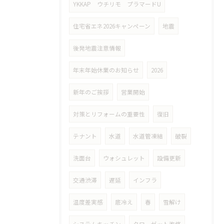
YKKAP ウチリモ プラマードU
住宅省エネ2026キャンペーン
地震
後発地震注意情報
年末年始休業のお知らせ
2026
新年のご挨拶
営業開始
対策とリフォームの重要性
復旧
テナント
水道
水道管凍結
破裂
洗面台
ウォシュレット
設備更新
交通渋滞
遅延
インフラ
温度差実感
底冷え
春
雪解け