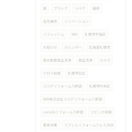
黒
ブラック
リペア
補修
住宅補修
リノベーション
リフレッシュ
SRK
札幌市手稲区
お知らせ
カレンダー
北海道札幌市
排水配管高圧洗浄
高圧洗浄
カメラ
クロス貼替
札幌市北区
ココデリフォーム八軒店
札幌市中央区
SRK株式会社ココデリフォーム八軒店
cocodeリフォーム八軒店
リビング収納
夏季休業
リクシルリフォームフェス2024